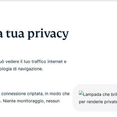
che mette al
altro.
primo posto la
privacy.
Identity
Defender
la tua privacy
Una potente
serie di
strumenti per
la protezione
dell'identità,
il
può vedere il tuo traffico internet e
monitoraggio
ologia di navigazione.
e la
rimozione dei
dati
na connessione criptata, in modo che
. Niente monitoraggio, nessun