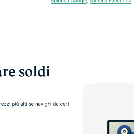
Sblocca Google
,
sblocca Facebook
re soldi
ezzi più alti se navighi da certi