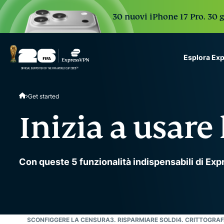
30 nuovi iPhone 17 Pro. 30 g
Esplora Ex
ExpressVPN for Teams
Get started
VPN protection for grow
to deploy, simple to man
Inizia a usare
scale.
Con queste 5 funzionalità indispensabili di Ex
RIVACY
2. SCONFIGGERE LA CENSURA
3. RISPARMIARE SOLDI
4. CRITTOGRA