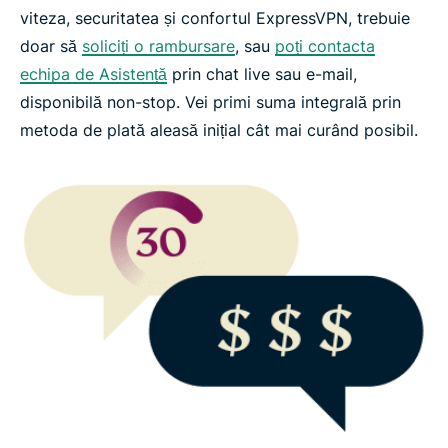
De ce este mai bună decât o încercare gratuită a
viteza, securitatea și confortul ExpressVPN, trebuie
VPN-ului?
doar să
soliciți o rambursare
, sau
poți contacta
echipa de Asistență
prin chat live sau e-mail,
Întrebări frecvente
disponibilă non-stop. Vei primi suma integrală prin
metoda de plată aleasă inițial cât mai curând posibil.
Încearcă ExpressVPN fără riscuri