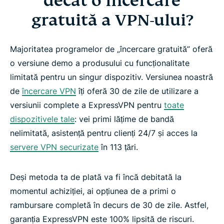
decât o încercare
gratuită a VPN-ului?
Majoritatea programelor de „încercare gratuită” oferă
o versiune demo a produsului cu funcționalitate
limitată pentru un singur dispozitiv. Versiunea noastră
de
încercare VPN
îți oferă 30 de zile de utilizare a
versiunii complete a ExpressVPN pentru
toate
dispozitivele tale
: vei primi lățime de bandă
nelimitată, asistență pentru clienți 24/7 și acces la
servere VPN securizate
în 113 țări.
Deși metoda ta de plată va fi încă debitată la
momentul achiziției, ai opțiunea de a primi o
rambursare completă în decurs de 30 de zile. Astfel,
garanția ExpressVPN este 100% lipsită de riscuri.