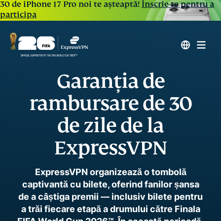
30 de iPhone 17 Pro noi te așteaptă!
Înscrie-te pentru a
participa
Garanția de
rambursare de 30
de zile de la
ExpressVPN
ExpressVPN organizează o tombolă
captivantă cu bilete, oferind fanilor șansa
de a câștiga premii — inclusiv bilete pentru
a trăi fiecare etapă a drumului către Finala