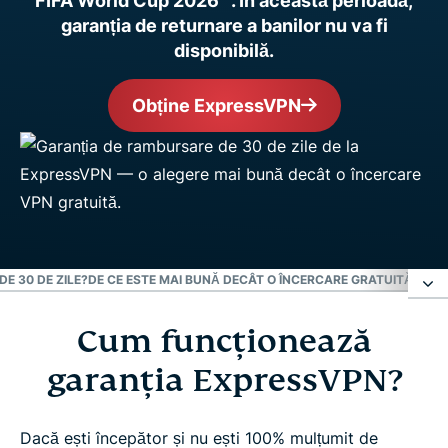
FIFA World Cup 2026™. În această perioadă,
garanția de returnare a banilor nu va fi
disponibilă.
Obține ExpressVPN
DE 30 DE ZILE?
DE CE ESTE MAI BUNĂ DECÂT O ÎNCERCARE GRATUITĂ A VP
Cum funcţionează
Cum funcţionează garanția ExpressVPN?
garanția ExpressVPN?
Este vorba de 1 lună sau de 30 de zile?
Dacă ești începător și nu ești 100% mulțumit de