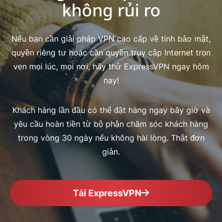
không rủi ro
Nếu bạn cần giải pháp VPN cao cấp về tính bảo mật,
quyền riêng tư hoặc cần quyền truy cập Internet trọn
vẹn mọi lúc, mọi nơi, hãy thử ExpressVPN ngay hôm
nay!
Khách hàng lần đầu có thể đặt hàng ngay bây giờ và
yêu cầu hoàn tiền từ bộ phận chăm sóc khách hàng
trong vòng 30 ngày nếu không hài lòng. Thật đơn
giản.
Tải ExpressVPN