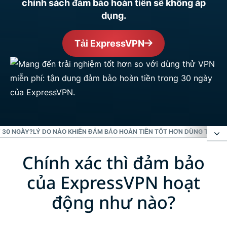
chính sách đảm bảo hoàn tiền sẽ không áp
dụng.
Tải ExpressVPN
 30 NGÀY?
LÝ DO NÀO KHIẾN ĐẢM BẢO HOÀN TIỀN TỐT HƠN DÙNG THỬ VP
Chính xác thì đảm bảo
Chính xác thì đảm bảo của ExpressVPN hoạt động
như nào?
của ExpressVPN hoạt
động như nào?
1 tháng hay 30 ngày?