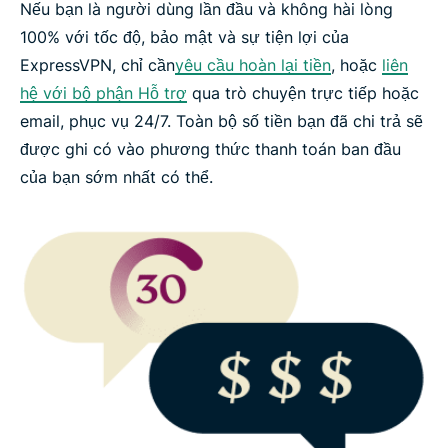
Nếu bạn là người dùng lần đầu và không hài lòng
Lý do nào khiến đảm bảo hoàn tiền tốt hơn dùng
100% với tốc độ, bảo mật và sự tiện lợi của
thử VPN miễn phí?
ExpressVPN, chỉ cần
yêu cầu hoàn lại tiền
, hoặc
liên
hệ với bộ phận Hỗ trợ
qua trò chuyện trực tiếp hoặc
Câu hỏi thường gặp
email, phục vụ 24/7. Toàn bộ số tiền bạn đã chi trả sẽ
được ghi có vào phương thức thanh toán ban đầu
Dùng thử ExpressVPN không rủi ro
của bạn sớm nhất có thể.