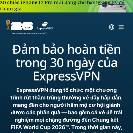
30 chiếc iPhone 17 Pro mới đang chờ bạn!
Đăng ký để
tham gia
Đảm bảo hoàn tiền
trong 30 ngày của
ExpressVPN
ExpressVPN đang tổ chức một chương
trình rút thăm trúng thưởng vé đầy hấp dẫn,
mang đến cho người hâm mộ cơ hội giành
được các phần quà — bao gồm cả vé để trải
nghiệm mọi chặng đường đến Chung kết
FIFA World Cup 2026™. Trong thời gian này,