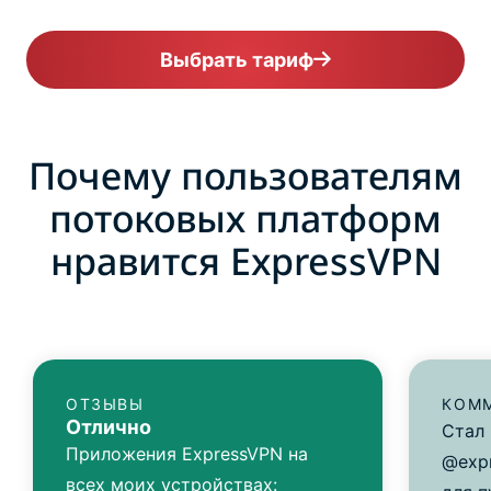
Выбрать тариф
Почему пользователям
потоковых платформ
нравится ExpressVPN
ОТЗЫВЫ
КОММ
Отлично
Стал
Приложения ExpressVPN на
@expr
всех моих устройствах: