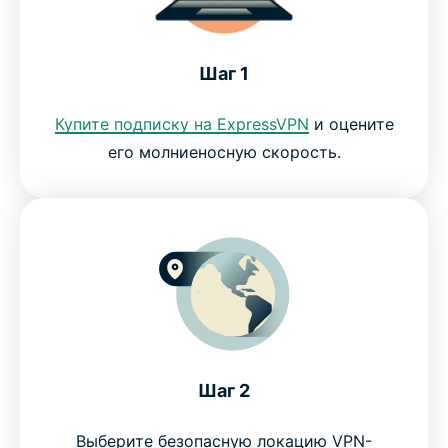
ЧаВо: Showtime и VPN
Шаг 1
Почему пользователям потоковых платформ
Купите подписку на ExpressVPN
и оцените
нравится ExpressVPN
его молниеносную скорость.
Преимущества ExpressVPN
Смотрите Showtime с ExpressVPN без риска
Шаг 2
Выберите безопасную локацию VPN-