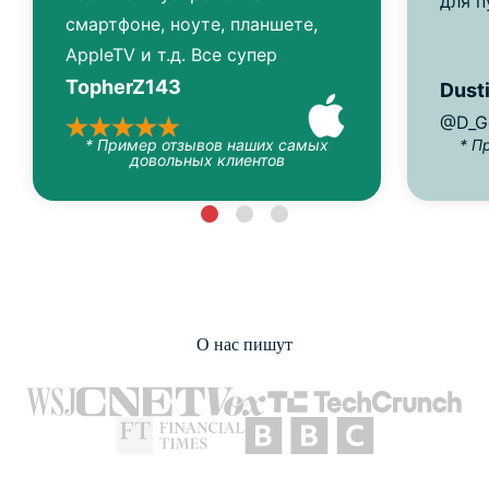
для п
смартфоне, ноуте, планшете,
AppleTV и т.д. Все супер
TopherZ143
Dusti
@D_G
* Пример отзывов наших самых
* П
довольных клиентов
О нас пишут