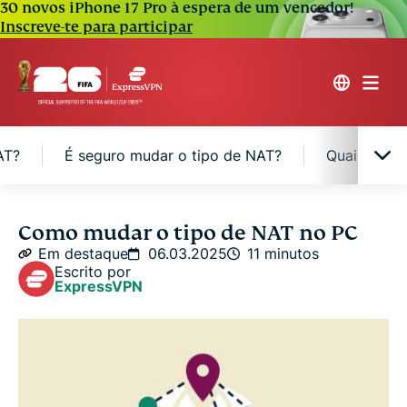
30 novos iPhone 17 Pro à espera de um vencedor!
Inscreve-te para participar
AT?
É seguro mudar o tipo de NAT?
Quais são o
O que é NAT?
Como mudar o tipo de NAT no PC
Em destaque
06.03.2025
11 minutos
Escrito por
Quais são os diferentes tipos de NAT?
ExpressVPN
E quanto ao CGNAT?
Como mudar o tipo de NAT no PC?