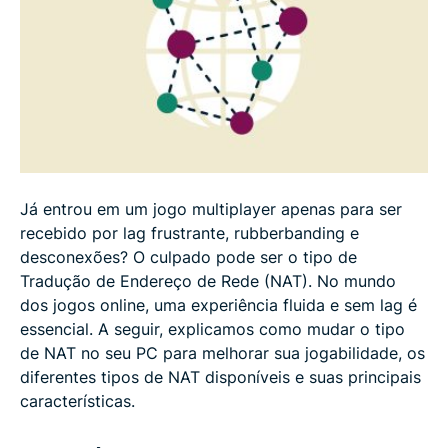
Por que você deveria mudar o tipo de NAT?
É seguro mudar o tipo de NAT?
Quais são os problemas dos diferentes tipos de
NAT?
Já entrou em um jogo multiplayer apenas para ser
Usar uma VPN no PC é melhor do que mudar o
recebido por lag frustrante, rubberbanding e
tipo de NAT
desconexões? O culpado pode ser o tipo de
Tradução de Endereço de Rede (NAT). No mundo
Perguntas frequentes: Mudança do tipo de NAT no
dos jogos online, uma experiência fluida e sem lag é
PC
essencial. A seguir, explicamos como mudar o tipo
de NAT no seu PC para melhorar sua jogabilidade, os
diferentes tipos de NAT disponíveis e suas principais
características.