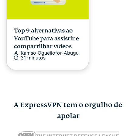
Top 9 alternativas ao
YouTube para assistir e
compartilhar vídeos
Kamso Oguejiofor-Abugu
31 minutos
A ExpressVPN tem o orgulho de
Como saber se seu
apoiar
Como ativa
celular está sendo
Navegação 
espionado e o que fazer
iPhone