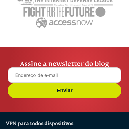
ExpressVPN
14 minutos
ExpressV
Assine a newsletter do blog
Enviar
VPN para todos dispositivos