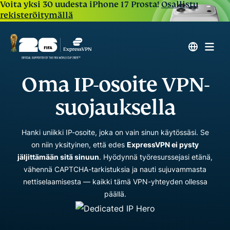
Voita yksi 30 uudesta iPhone 17 Prosta!
Osallistu
rekisteröitymällä
Oma IP-osoite VPN-
suojauksella
Hanki uniikki IP-osoite, joka on vain sinun käytössäsi. Se
on niin yksityinen, että edes
ExpressVPN ei pysty
jäljittämään sitä sinuun
. Hyödynnä työresurssejasi etänä,
vähennä CAPTCHA-tarkistuksia ja nauti sujuvammasta
nettiselaamisesta — kaikki tämä VPN-yhteyden ollessa
päällä.