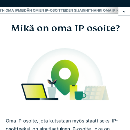
:N OMA IP
MEIDÄN OMIEN IP-OSOITTEIDEN SIJAINNIT
HANKI OMA IP KOLME
Mikä on oma IP-osoite?
Mikä on oma IP-osoite?
Miksi ExpressVPN:n oma IP
Meidän omien IP-osoitteiden sijainnit
Hanki oma IP kolmessa helpossa vaiheessa
Oma IP UKK
Oma IP-osoite, jota kutsutaan myös staattiseksi IP-
osoitteeksi, on ainutlaatuinen IP-osoite, joka on