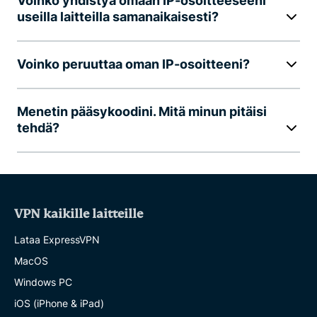
Voinko yhdistyä omaan IP-osoitteeseeni
useilla laitteilla samanaikaisesti?
Voinko peruuttaa oman IP-osoitteeni?
Menetin pääsykoodini. Mitä minun pitäisi
tehdä?
VPN kaikille laitteille
Lataa ExpressVPN
MacOS
Windows PC
iOS (iPhone & iPad)