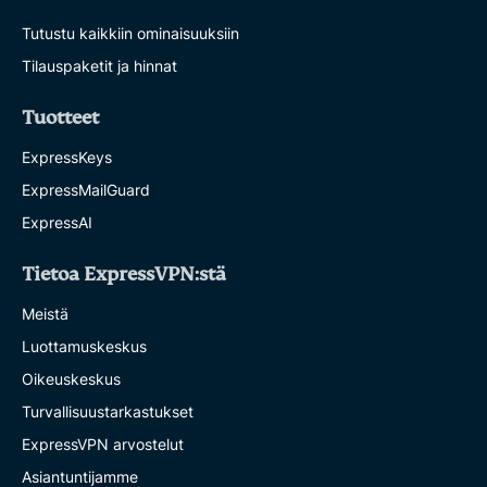
Tutustu kaikkiin ominaisuuksiin
Tilauspaketit ja hinnat
Tuotteet
ExpressKeys
ExpressMailGuard
ExpressAI
Tietoa ExpressVPN:stä
Meistä
Luottamuskeskus
Oikeuskeskus
Turvallisuustarkastukset
ExpressVPN arvostelut
Asiantuntijamme