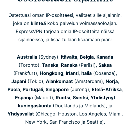
Ostettuasi oman IP-osoitteesi, valitset sille sijainnin,
joka on
kiinteä
koko palvelun voimassaoloajan.
ExpressVPN tarjoaa omia IP-osoitteita näissä
sijainneissa, ja lisää tullaan lisäämään pian:
Australia
(Sydney),
Itävalta
,
Belgia
,
Kanada
(Toronto),
Tanska
,
Ranska
(Pariisi),
Saksa
(Frankfurt),
Hongkong
,
Irlanti
,
Italia
(Cosenza),
Japani
(Tokio),
Alankomaat
(Amsterdam),
Norja
,
Puola
,
Portugali
,
Singapore
(Jurong),
Etelä-Afrikka
,
Espanja
(Madrid),
Ruotsi
,
Sveitsi
,
Yhdistynyt
kuningaskunta
(Docklands ja Midlands), ja
Yhdysvallat
(Chicago, Houston, Los Angeles, Miami,
New York, San Francisco ja Seattle).