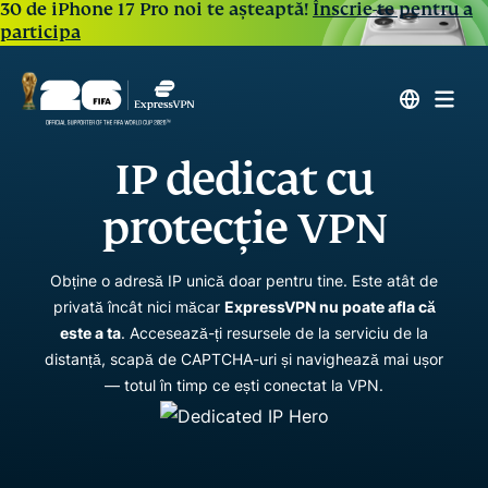
30 de iPhone 17 Pro noi te așteaptă!
Înscrie-te pentru a
participa
IP dedicat cu
protecție VPN
Obține o adresă IP unică doar pentru tine. Este atât de
privată încât nici măcar
ExpressVPN nu poate afla că
este a ta
. Accesează-ți resursele de la serviciu de la
distanță, scapă de CAPTCHA-uri și navighează mai ușor
— totul în timp ce ești conectat la VPN.