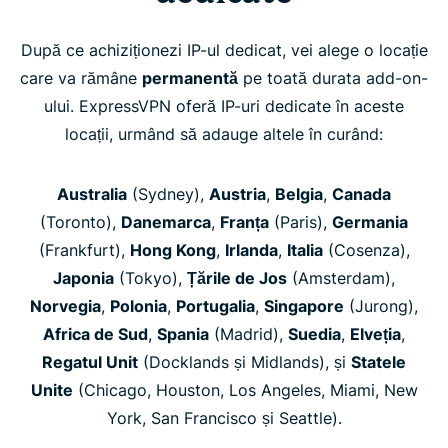
După ce achiziționezi IP-ul dedicat, vei alege o locație
care va rămâne
permanentă
pe toată durata add-on-
ului. ExpressVPN oferă IP-uri dedicate în aceste
locații, urmând să adauge altele în curând:
Australia
(Sydney),
Austria
,
Belgia
,
Canada
(Toronto),
Danemarca
,
Franța
(Paris),
Germania
(Frankfurt),
Hong Kong
,
Irlanda
,
Italia
(Cosenza),
Japonia
(Tokyo),
Țările de Jos
(Amsterdam),
Norvegia
,
Polonia
,
Portugalia
,
Singapore
(Jurong),
Africa de Sud
,
Spania
(Madrid),
Suedia
,
Elveția
,
Regatul Unit
(Docklands și Midlands), și
Statele
Unite
(Chicago, Houston, Los Angeles, Miami, New
York, San Francisco și Seattle).