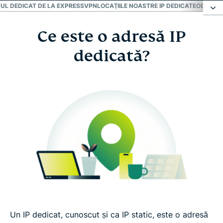
P-UL DEDICAT DE LA EXPRESSVPN
LOCAȚIILE NOASTRE IP DEDICATE
OBȚINE U
Ce este o adresă IP
Ce este o adresă IP dedicată?
dedicată?
De ce să alegi IP-ul dedicat de la ExpressVPN
Locațiile noastre IP dedicate
Obține un IP dedicat în 3 pași simpli
FAQ IP dedicat
Un IP dedicat, cunoscut și ca IP static, este o adresă