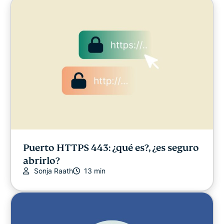
Libertad digital
Centro de Seguridad Digital
ExpressVPN for Teams (Beta)
Noticias ExpressVPN
Destacado
Latest
Puerto HTTPS 443: ¿qué es?, ¿es seguro
abrirlo?
Otros
Sonja Raath
13 min
Novedades sobre privacidad