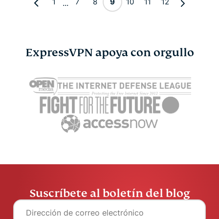
1
7
8
9
10
11
12
...
ExpressVPN apoya con orgullo
Suscríbete al boletín del blog