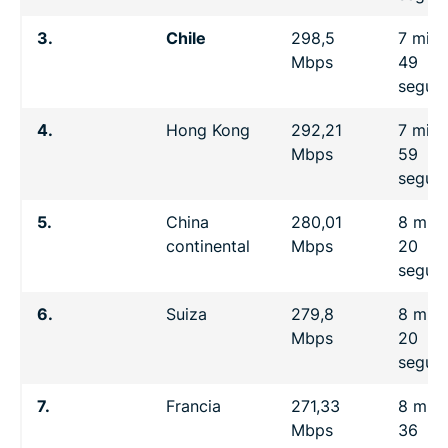
3.
Chile
298,5
7 minu
Mbps
49
segun
4.
Hong Kong
292,21
7 minu
Mbps
59
segun
5.
China
280,01
8 minu
continental
Mbps
20
segun
6.
Suiza
279,8
8 minu
Mbps
20
segun
7.
Francia
271,33
8 minu
Mbps
36