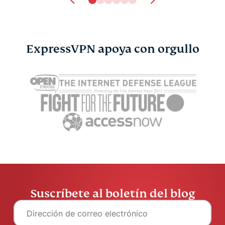
ExpressVPN apoya con orgullo
¿DeepSeek es seguro? Lo
¿Qué es un
que les ocurre a tus
lo que hay 
datos al usarlo
ellas
ExpressVPN
11 min
ExpressV
Suscríbete al boletín del blog