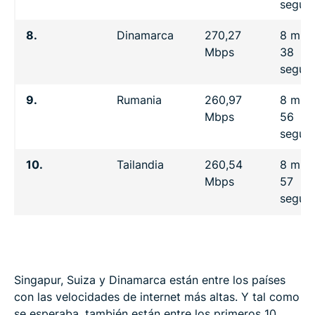
segun
8.
Dinamarca
270,27
8 minu
Mbps
38
segun
9.
Rumania
260,97
8 minu
Mbps
56
segun
10.
Tailandia
260,54
8 minu
Mbps
57
segun
Singapur, Suiza y Dinamarca están entre los países
con las velocidades de internet más altas. Y tal como
se esperaba, también están entre los primeros 10