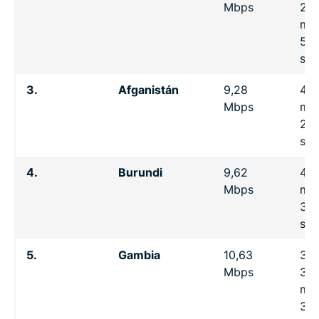
Mbps
23
min
57
se
3.
Afganistán
9,28
4 h
Mbps
min
26
se
4.
Burundi
9,62
4 h
Mbps
min
33
se
5.
Gambia
10,63
3 h
Mbps
39
min
30