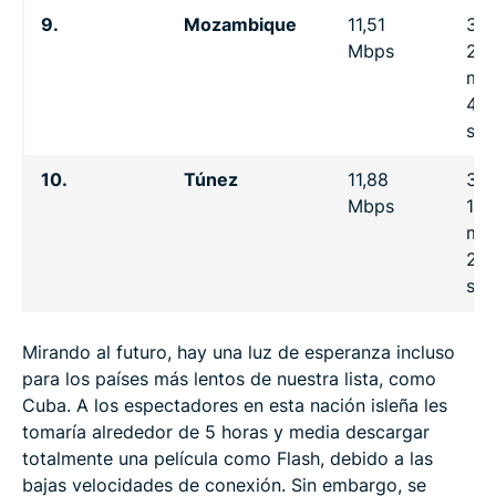
9.
Mozambique
11,51
3 h
Mbps
22
min
43
se
10.
Túnez
11,88
3 h
Mbps
16
min
24
se
Mirando al futuro, hay una luz de esperanza incluso
para los países más lentos de nuestra lista, como
Cuba. A los espectadores en esta nación isleña les
tomaría alrededor de 5 horas y media descargar
totalmente una película como Flash, debido a las
bajas velocidades de conexión. Sin embargo, se