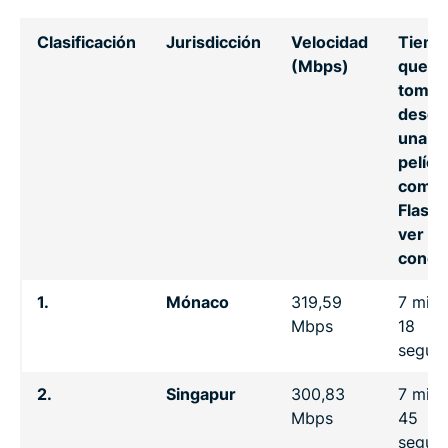
Clasificación
Jurisdicción
Velocidad
Tiemp
(Mbps)
que
tomar
desca
una
pelícu
como
Flash 
ver si
conex
1.
Mónaco
319,59
7 minu
Mbps
18
segun
2.
Singapur
300,83
7 minu
Mbps
45
segun