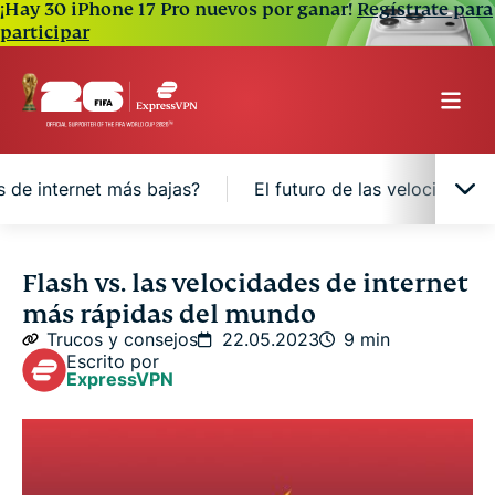
¡Hay 30 iPhone 17 Pro nuevos por ganar!
Regístrate para
participar
s de internet más bajas?
El futuro de las velocidades 
Las 10 regiones con las mayores velocidades de
Flash vs. las velocidades de internet
internet
más rápidas del mundo
Trucos y consejos
22.05.2023
9 min
Las regiones más acaudaladas tienen las mayores
Escrito por
ExpressVPN
velocidades
¿Qué países tienen las velocidades de internet más
bajas?