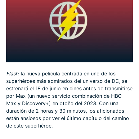
El futuro de las velocidades de internet: Wi-Fi 7
¿Su velocidad de internet es baja? Pruebe estos 8
trucos
Extra: La evolución de Flash
La película Flash de 2023: Qué esperar
Flash,
la nueva película centrada en uno de los
superhéroes más admirados del universo de DC, se
estrenará el 18 de junio en cines antes de transmitirse
por Max (un nuevo servicio combinación de HBO
Max y Discovery+) en otoño del 2023. Con una
duración de 2 horas y 30 minutos, los aficionados
están ansiosos por ver el último capítulo del camino
de este superhéroe.