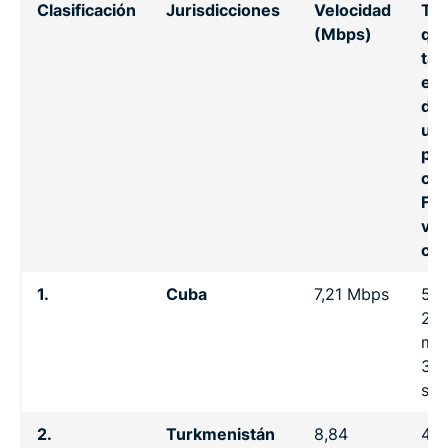
Clasificación
Jurisdicciones
Velocidad
Ti
(Mbps)
que
tar
en
des
un
pel
co
Fla
ver
con
1.
Cuba
7,21 Mbps
5 h
23
min
37
se
2.
Turkmenistán
8,84
4 h