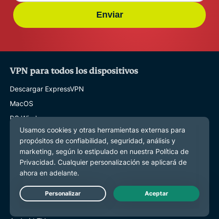
Enviar
VPN para todos los dispositivos
Descargar ExpressVPN
MacOS
PC Windows
iOS (iPhone & iPad)
Android
Linux
Routers
Apple TV
Live Chat
Fire Stick