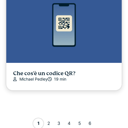
Che cos'è un codice QR?
Michael Pedley
19 min
1
2
3
4
5
6