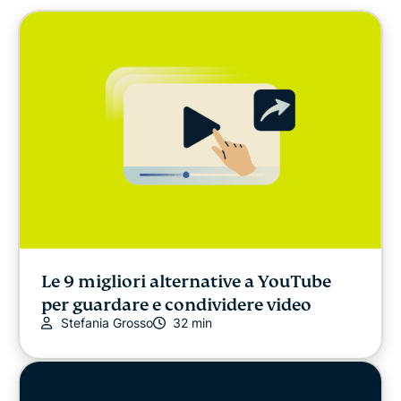
Cybersicurezza
Libertà digitale
ExpressVPN for Teams
Le news di ExpressVPN
IN EVIDENZA
PIÙ RECENTI
Le 9 migliori alternative a YouTube
per guardare e condividere video
Stefania Grosso
32 min
Protezione online
Privacy