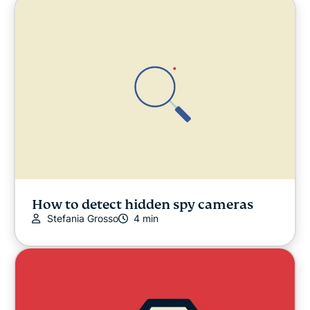
Libertad digital
Centro de Seguridad Digital
ExpressVPN for Teams (Beta)
Noticias ExpressVPN
Destacado
Latest
How to detect hidden spy cameras
Stefania Grosso
4 min
Otros
Novedades sobre privacidad