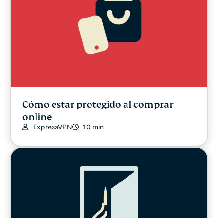
Research
Deportes
Streaming
Trucos y consejos
Cómo estar protegido al comprar
Video
online
ExpressVPN
10 min
Win stuff!