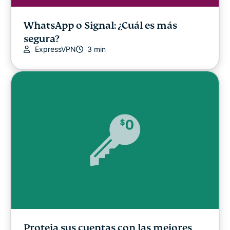
WhatsApp o Signal: ¿Cuál es más
segura?
ExpressVPN
3 min
Proteja sus cuentas con las mejores