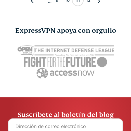
1
9
10
11
12
...
ExpressVPN apoya con orgullo
Suscríbete al boletín del blog