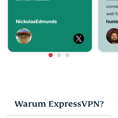
conne
well f
NickolasEdmunds
hum
Warum ExpressVPN?