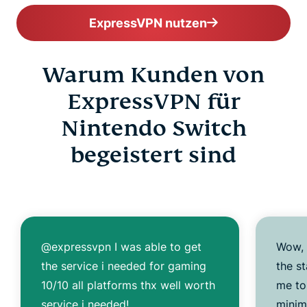
ExpressVPN nutzen
Warum Kunden von
ExpressVPN für
Nintendo Switch
begeistert sind
@expressvpn I was able to get
Wow, 
the service i needed for gaming
the s
10/10 all platforms thx well worth
me to
service i needed!
minim