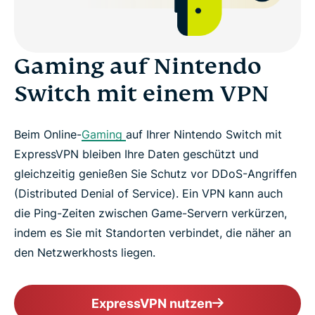
Häufig gestellte Fragen
Gaming auf Nintendo
Warum Kunden von ExpressVPN für Nintendo
Switch mit einem VPN
Switch begeistert sind
Beim Online-
Gaming
auf Ihrer Nintendo Switch mit
Warum ExpressVPN?
ExpressVPN bleiben Ihre Daten geschützt und
gleichzeitig genießen Sie Schutz vor DDoS-Angriffen
Testen Sie jetzt ein risikofreies VPN für Nintendo
(Distributed Denial of Service). Ein VPN kann auch
Switch
die Ping-Zeiten zwischen Game-Servern verkürzen,
indem es Sie mit Standorten verbindet, die näher an
den Netzwerkhosts liegen.
ExpressVPN nutzen