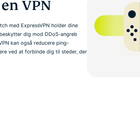
 en VPN
itch med ExpressVPN holder dine
t beskytter dig mod DDoS-angreb
n VPN kan også reducere ping-
e ved at forbinde dig til steder, der