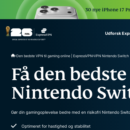
30 nye iPhone 17 P
Udforsk Ex
ExpressVPN for Teams
Den bedste VPN til gaming online | ExpressVPN
VPN Nintendo Switch
VPN protection for grow
to deploy, simple to man
Få den bedste
scale.
Nintendo Swi
Gør din gamingoplevelse bedre med en risikofri Nintendo Swi
Optimeret for hastighed og stabilitet