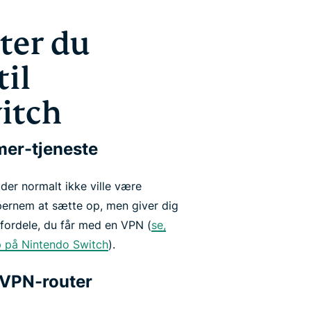
ter du
il
itch
mer-tjeneste
der normalt ikke ville være
upernem at sætte op, men giver dig
gfordele, du får med en VPN (
se,
 på Nintendo Switch
).
n VPN-router