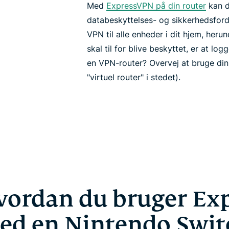
Med
ExpressVPN på din router
kan d
databeskyttelses- og sikkerhedsforde
VPN til alle enheder i dit hjem, heru
skal til for blive beskyttet, er at log
en VPN-router? Overvej at bruge di
"virtuel router" i stedet).
vordan du bruger E
ed en Nintendo Swit