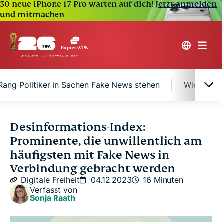
30 neue iPhone 17 Pro warten auf dich!
Jetzt anmelden
und mitmachen
ang Politiker in Sachen Fake News stehen
Wie Sie s
Sind alle Fake News schlecht?
Desinformations-Index:
Prominente, die unwillentlich am
20 Promis, die 2023 am häufigsten mit Fake News
häufigsten mit Fake News in
in Verbindung gebracht wurden
Verbindung gebracht werden
Digitale Freiheit
04.12.2023
16 Minuten
Auf welchem Rang Politiker in Sachen Fake News
Verfasst von
Sonja Raath
stehen