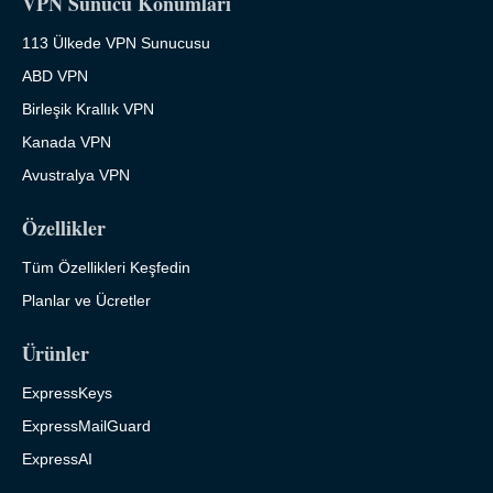
VPN Sunucu Konumları
113 Ülkede VPN Sunucusu
ABD VPN
Birleşik Krallık VPN
Kanada VPN
Avustralya VPN
Özellikler
Tüm Özellikleri Keşfedin
Planlar ve Ücretler
Ürünler
ExpressKeys
ExpressMailGuard
ExpressAI