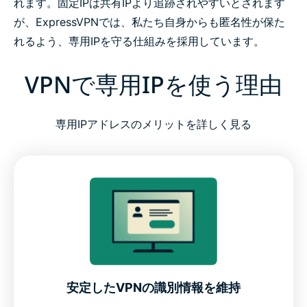
れます。固定IPは共有IPより追跡されやすいとされます
が、ExpressVPNでは、私たち自身からも匿名性が保た
ExpressVPNが信頼性と安心感をどのように築いてい
れるよう、専用IPを守る仕組みを採用しています。
るか
VPNで専用IPを使う理由
ExpressVPNに寄せられている声
専用IPアドレスのメリットを詳しく見る
FAQ：専用IP VPNについて
リスクなしで専用IP付きのExpressVPNをお試しくだ
さい
ExpressVPNの専用IPが選ばれる理由
安定したVPNの識別情報を維持