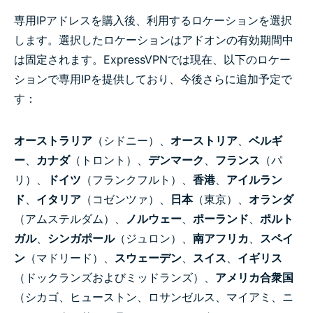
専用IPアドレスを購入後、利用するロケーションを選択
します。選択したロケーションはアドオンの有効期間中
は固定されます。ExpressVPNでは現在、以下のロケー
ションで専用IPを提供しており、今後さらに追加予定で
す：
オーストラリア
（シドニー）、
オーストリア
、
ベルギ
ー
、
カナダ
（トロント）、
デンマーク
、
フランス
（パ
リ）、
ドイツ
（フランクフルト）、
香港
、
アイルラン
ド
、
イタリア
（コゼンツァ）、
日本
（東京）、
オランダ
（アムステルダム）、
ノルウェー
、
ポーランド
、
ポルト
ガル
、
シンガポール
（ジュロン）、
南アフリカ
、
スペイ
ン
（マドリード）、
スウェーデン
、
スイス
、
イギリス
（ドックランズおよびミッドランズ）、
アメリカ合衆国
（シカゴ、ヒューストン、ロサンゼルス、マイアミ、ニ