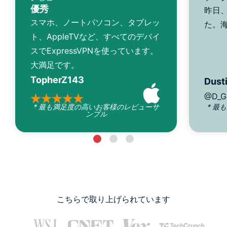
優秀
昨日、
スマホ、ノートパソコン、タブレッ
た。
ト、AppleTVなど、すべてのデバイ
スでExpressVPNを使っています。
大満足です。
TopherZ143
Dusti
@D_G
* 最も満足度の高いお客様のレビューサ
* 最
ンプル
こちらで取り上げられています