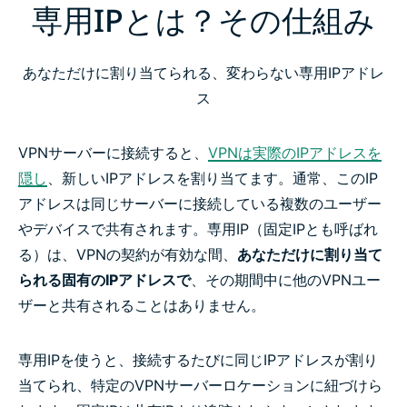
専用IPとは？その仕組み
専用IPとは？その仕組み
VPNで専用IPを使う理由
あなただけに割り当てられる、変わらない専用IPアドレ
ス
ExpressVPNの専用IPロケーション
VPNサーバーに接続すると、
VPNは実際のIPアドレスを
隠し
、新しいIPアドレスを割り当てます。通常、このIP
ExpressVPNで専用IPアドレスを取得する方法
アドレスは同じサーバーに接続している複数のユーザー
やデバイスで共有されます。専用IP（固定IPとも呼ばれ
ExpressVPNの専用IPがプライバシーを守る仕組み
る）は、VPNの契約が有効な間、
あなただけに割り当て
られる固有のIPアドレスで
、その期間中に他のVPNユー
デバイスとプラットフォームの互換性
ザーと共有されることはありません。
Windows、Mac、Linux向け専用IPの設定方法
専用IPを使うと、接続するたびに同じIPアドレスが割り
当てられ、特定のVPNサーバーロケーションに紐づけら
専用IPはあなたに向いていますか？