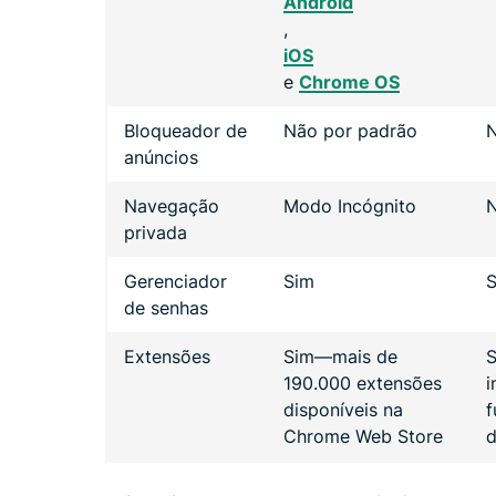
Android
,
iOS
e
Chrome OS
Bloqueador de
Não por padrão
N
anúncios
Navegação
Modo Incógnito
N
privada
Gerenciador
Sim
de senhas
Extensões
Sim—mais de
S
190.000 extensões
i
disponíveis na
f
Chrome Web Store
d