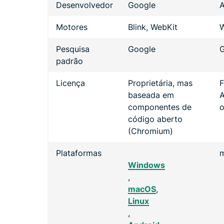
Desenvolvedor
Google
A
Motores
Blink, WebKit
W
Pesquisa
Google
padrão
Licença
Proprietária, mas
F
baseada em
A
componentes de
o
código aberto
(Chromium)
Plataformas
m
Windows
,
macOS
,
Linux
,