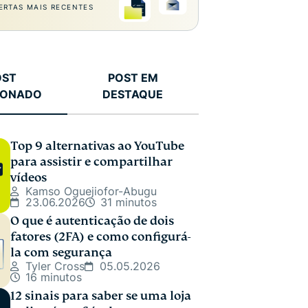
ERTAS MAIS RECENTES
OST
POST EM
IONADO
DESTAQUE
Top 9 alternativas ao YouTube
para assistir e compartilhar
vídeos
Kamso Oguejiofor-Abugu
23.06.2026
31 minutos
O que é autenticação de dois
fatores (2FA) e como configurá-
la com segurança
Tyler Cross
05.05.2026
16 minutos
12 sinais para saber se uma loja