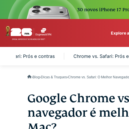
30 novos iPhone 17 Pro
Explore 
ExpressVPN for Teams
. Safari: Prós e contras
Chrome vs. Safari: Prós 
VPN protection for grow
to deploy, simple to man
scale.
Blog
Dicas & Truques
Chrome vs. Safari: O Melhor Navegado
Google Chrome vs.
navegador é melh
Mac?