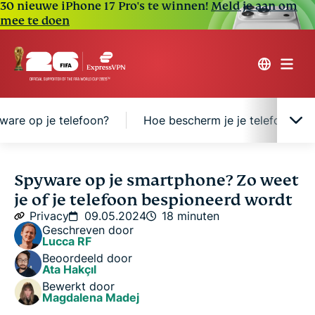
30 nieuwe iPhone 17 Pro's te winnen!
Meld je aan om
mee te doen
ware op je telefoon?
Hoe bescherm je je telefoon te
15 signalen dat iemand je telefoon bespioneert
Spyware op je smartphone? Zo weet
je of je telefoon bespioneerd wordt
Hoe kun je spionagesoftware op je telefoon vinden
Privacy
09.05.2024
18 minuten
(Android en iOS)
Geschreven door
Lucca RF
Beoordeeld door
Hoe verwijder je spyware op je telefoon?
Ata Hakçıl
Bewerkt door
Magdalena Madej
Hoe bescherm je je telefoon tegen spionage