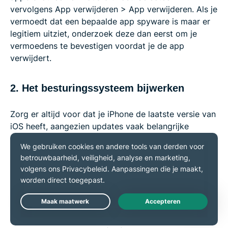
vervolgens App verwijderen > App verwijderen. Als je
vermoedt dat een bepaalde app spyware is maar er
legitiem uitziet, onderzoek deze dan eerst om je
vermoedens te bevestigen voordat je de app
verwijdert.
2. Het besturingssysteem bijwerken
Zorg er altijd voor dat je iPhone de laatste versie van
iOS heeft, aangezien updates vaak belangrijke
beveiligingsverbeteringen bevatten. Om bij te
werken, ga je naar Instellingen > Algemeen >
Software-update. Als er een update beschikbaar is,
tik je op Downloaden en installeren.
3. Een fabrieksreset uitvoeren
Live Chat