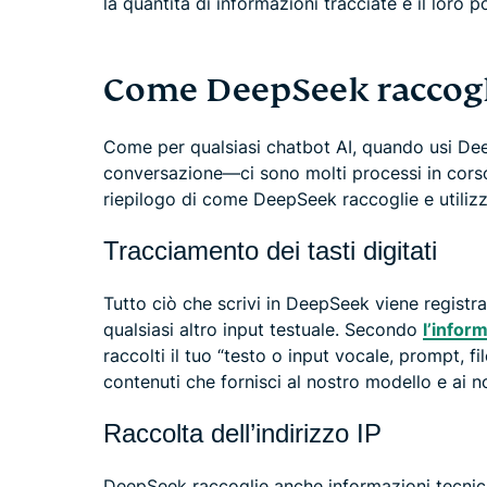
la quantità di informazioni tracciate e il loro po
Come DeepSeek raccoglie
Come per qualsiasi chatbot AI, quando usi Dee
conversazione—ci sono molti processi in corso 
riepilogo di come DeepSeek raccoglie e utilizz
Tracciamento dei tasti digitati
Tutto ciò che scrivi in DeepSeek viene registr
qualsiasi altro input testuale. Secondo
l’infor
raccolti il tuo “testo o input vocale, prompt, fi
contenuti che fornisci al nostro modello e ai no
Raccolta dell’indirizzo IP
DeepSeek raccoglie anche informazioni tecnich