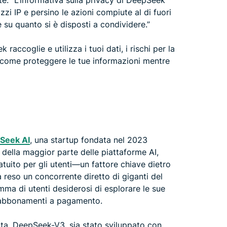
: “L’informativa sulla privacy di DeepSeek
rizzi IP e persino le azioni compiute al di fuori
e su quanto si è disposti a condividere.”
ccoglie e utilizza i tuoi dati, i rischi per la
 come proteggere le tue informazioni mentre
Seek AI
, una startup fondata nel 2023
a della maggior parte delle piattaforme AI,
ito per gli utenti—un fattore chiave dietro
a reso un concorrente diretto di giganti del
a di utenti desiderosi di esplorare le sue
 abbonamenti a pagamento.
nta, DeepSeek-V3, sia stato sviluppato con