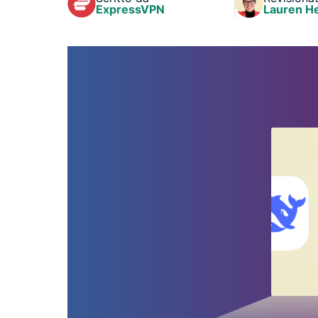
ExpressVPN
Lauren H