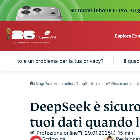
30 nuovi iPhone 17 Pro. 30 g
Esplora Ex
ExpressVPN for Teams
hé questo è un problema per la tua privacy?
Il qua
VPN protection for grow
to deploy, simple to man
scale.
Blog
Protezione online
DeepSeek è sicuro? Rischi per la priv
DeepSeek è sicuro
tuoi dati quando l
Protezione online
29.01.2025
15 min
Scritto da
Revisiona