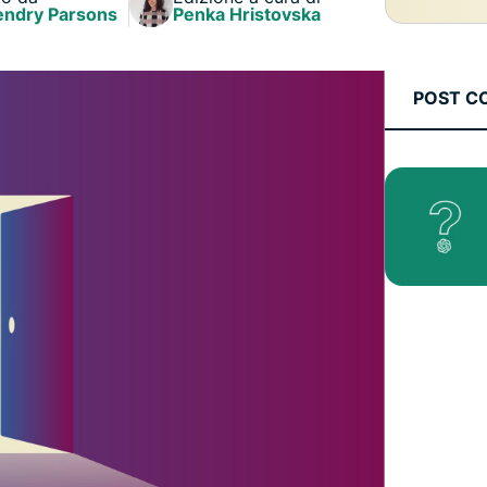
che mette al
endry Parsons
Penka Hristovska
altro.
primo posto la
privacy.
Identity
POST C
Defender
Una potente
serie di
strumenti per
la protezione
dell'identità,
il
monitoraggio
e la
rimozione dei
dati