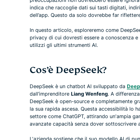
preoccupazioni non dovrebbero essere ignorate
indica che raccoglie dati sui tasti digitati, indi
dell’app. Questo da solo dovrebbe far rifletter
In questo articolo, esploreremo come DeepSeek ra
privacy di cui dovresti essere a conoscenza e
utilizzi gli ultimi strumenti AI.
Cos’è DeepSeek?
DeepSeek è un chatbot AI sviluppato da
Deep
dall’imprenditore
Liang Wenfeng
. A differenz
DeepSeek è open-source e completamente gratu
la sua rapida ascesa. Questa accessibilità lo h
settore come ChatGPT, attirando un'ampia gamm
avanzate capacità senza dover sottoscrivere
L'azienda sostiene che il suo modello AI di pu