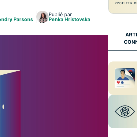
l’informatique
PROFITER D
mots de passe,
confidentielle
authentification
Publié par
pour exploiter
endry Parsons
à plusieurs
Penka Hristovska
la puissance
facteurs, et
de calcul au
bien plus.
ART
service du
CON
respect de la
vie privée.
Identity
Defender
Suite
performante
d’outils de
protection de
l’identité, de
surveillance
et de
suppression
des données.