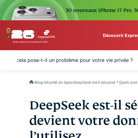
30 nouveaux iPhone 17 Pro. 30
Découvrir Expr
ExpressVPN for Teams
urquoi cela pose-t-il un problème pour votre vie privée ?
VPN protection for grow
to deploy, simple to man
scale.
Blog
Sécurité en ligne
DeepSeek est-il sécurisé ? Quels sont
DeepSeek est-il sé
devient votre don
l’utilisez