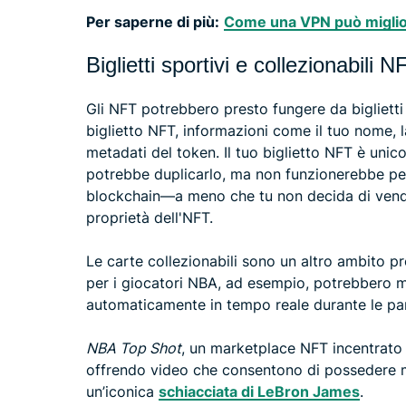
Per saperne di più:
Come una VPN può miglior
Biglietti sportivi e collezionabili 
Gli NFT potrebbero presto fungere da bigliett
biglietto NFT, informazioni come il tuo nome, 
metadati del token. Il tuo biglietto NFT è unico
potrebbe duplicarlo, ma non funzionerebbe perc
blockchain—a meno che tu non decida di vender
proprietà dell'NFT.
Le carte collezionabili sono un altro ambito pr
per i giocatori NBA, ad esempio, potrebbero m
automaticamente in tempo reale durante le part
NBA Top Shot
, un marketplace NFT incentrato 
offrendo video che consentono di possedere m
un’iconica
schiacciata di LeBron James
.