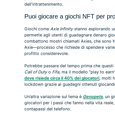
dell'intrattenimento.
Puoi giocare a giochi NFT per prof
Giochi come
Axie Infinity
stanno esplorando un
permette agli utenti di guadagnare denaro gioc
combattono mostri chiamati Axies, che sono NF
Axie—processo che richiede di spendere vari
profitto considerevole.
Potrebbe passare del tempo prima che questi ti
Call of Duty
o
Fifa
, ma il modello "play to earn
dove risiede circa il 40% dei giocatori
, molti 
lockdown grazie ai guadagni ottenuti giocan
Un’altra variazione sul tema è
Genopets
, un g
giocatori per i passi che fanno nella vita reale,
contapassi del telefono.