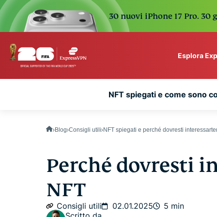
30 nuovi iPhone 17 Pro. 30 g
Esplora Ex
ExpressVPN for Teams
NFT spiegati e come sono col
VPN protection for grow
to deploy, simple to man
scale.
Blog
Consigli utili
NFT spiegati e perché dovresti interessart
Perché dovresti in
NFT
Consigli utili
02.01.2025
5 min
Scritto da