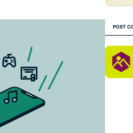
che mette al
altro.
primo posto la
privacy.
Identity
POST C
Defender
Una potente
serie di
strumenti per
la protezione
dell'identità,
il
monitoraggio
e la
rimozione dei
dati