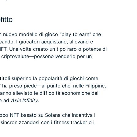
itto
 nuovo modello di gioco "play to earn" che
ando. I giocatori acquistano, allevano e
T. Una volta creato un tipo raro o potente di
e criptovalute—possono venderlo per un
toli superino la popolarità di giochi come
" ha preso piede—al punto che, nelle Filippine,
hanno alleviato le difficoltà economiche del
do ad
Axie Infinity
.
ioco NFT basato su Solana che incentiva i
 sincronizzandosi con i fitness tracker o i