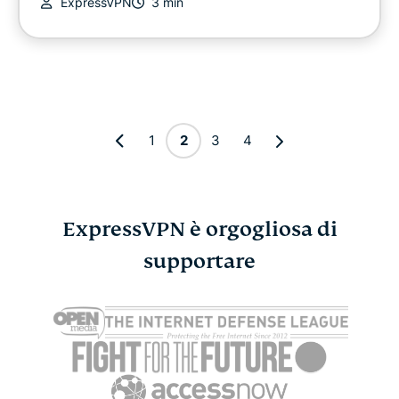
ExpressVPN
3 min
1
2
3
4
ExpressVPN è orgogliosa di
supportare