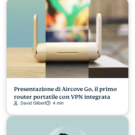
Libertà digitale
Digital Security Lab
ExpressVPN for Teams (Beta)
Le news di ExpressVPN
Featured
Latest
Presentazione di Aircove Go, il primo
router portatile con VPN integrata
Altro
David Gilbert
4 min
Privacy news