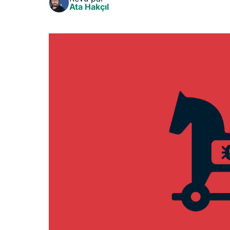
Ata Hakçıl