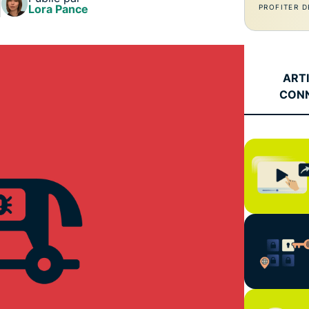
l’informatique
Lora Pance
PROFITER D
mots de passe,
confidentielle
authentification
pour exploiter
à plusieurs
la puissance
facteurs, et
de calcul au
bien plus.
ART
service du
CON
respect de la
vie privée.
Identity
Defender
Suite
performante
d’outils de
protection de
l’identité, de
surveillance
et de
suppression
des données.