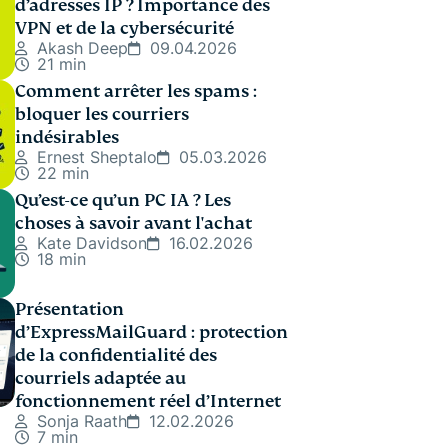
d’adresses IP ? Importance des
VPN et de la cybersécurité
Akash Deep
09.04.2026
21 min
Comment arrêter les spams :
bloquer les courriers
indésirables
Ernest Sheptalo
05.03.2026
22 min
Qu’est-ce qu’un PC IA ? Les
choses à savoir avant l'achat
Kate Davidson
16.02.2026
18 min
Présentation
d’ExpressMailGuard : protection
de la confidentialité des
courriels adaptée au
fonctionnement réel d’Internet
Sonja Raath
12.02.2026
7 min