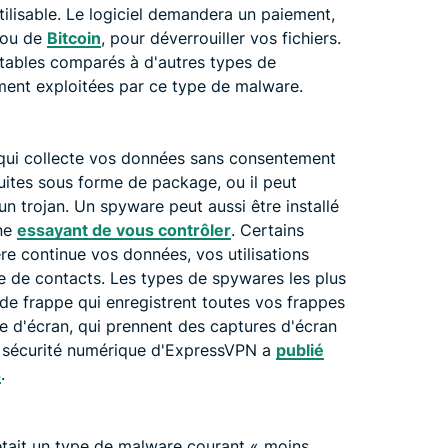
ilisable. Le logiciel demandera un paiement,
 ou de
Bitcoin
, pour déverrouiller vos fichiers.
ables comparés à d'autres types de
ment exploitées par ce type de malware.
qui collecte vos données sans consentement
tuites sous forme de package, ou il peut
 un trojan. Un spyware peut aussi être installé
ne
essayant de vous contrôler
. Certains
e continue vos données, vos utilisations
te de contacts. Les types de spywares les plus
de frappe qui enregistrent toutes vos frappes
ge d'écran, qui prennent des captures d'écran
de sécurité numérique d'ExpressVPN a
publié
s
.
était un type de malware courant « moins