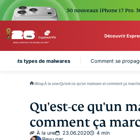
30 nouveaux iPhone 17 Pro. 30
Découvrir Expr
ExpressVPN for Teams
différents types de malwares
Comment se propag
VPN protection for grow
to deploy, simple to man
scale.
Blog
À la une
Qu'est-ce qu'un malware et comment ça march
Qu'est-ce qu'un m
comment ça marc
À la une
23.06.2020
4 min
Revu par