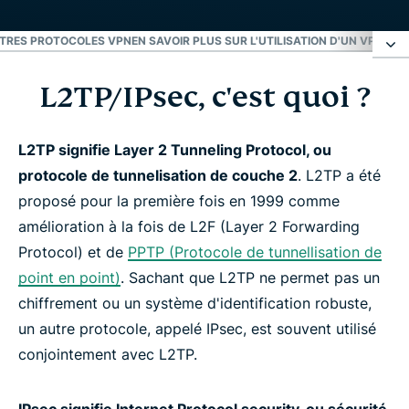
TRES PROTOCOLES VPN
EN SAVOIR PLUS SUR L'UTILISATION D'UN VPN
ESS
L2TP/IPsec, c'est quoi ?
L2TP/IPsec, c'est quoi ?
Autres Protocoles VPN
L2TP signifie Layer 2 Tunneling Protocol, ou
protocole de tunnelisation de couche 2
. L2TP a été
proposé pour la première fois en 1999 comme
En savoir plus sur l'utilisation d'un VPN
amélioration à la fois de L2F (Layer 2 Forwarding
Protocol) et de
PPTP (Protocole de tunnellisation de
Essayez le meilleur VPN
point en point)
. Sachant que L2TP ne permet pas un
chiffrement ou un système d'identification robuste,
un autre protocole, appelé IPsec, est souvent utilisé
conjointement avec L2TP.
IPsec signifie Internet Protocol security, ou sécurité