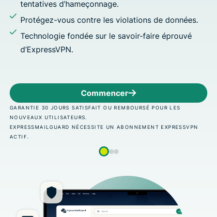
çonnage.
re les violations de données.
 sur le savoir-faire éprouvé
ommencer
C
SFAIT OU REMBOURSÉ POUR LES
GARANTIE 30 JOURS SATI
NOUVEAUX UTILISATEURS.
SSITE UN ABONNEMENT EXPRESSVPN
EXPRESSMAILGUARD NÉCE
ACTIF.