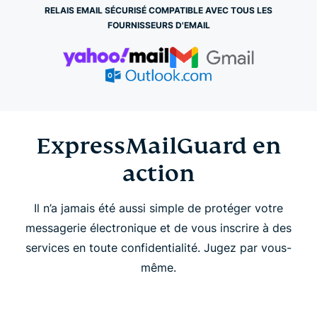
ExpressMailGuard en action
RELAIS EMAIL SÉCURISÉ COMPATIBLE AVEC TOUS LES
FOURNISSEURS D'EMAIL
Pourquoi opter pour ExpressMailGuard ?
Fonctionnement d’ExpressMailGuard
Caractéristiques d’ExpressMailGuard
ExpressMailGuard en
action
FAQ
Il n’a jamais été aussi simple de protéger votre
messagerie électronique et de vous inscrire à des
services en toute confidentialité. Jugez par vous-
même.