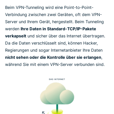
Beim VPN-Tunneling wird eine Point-to-Point-
Verbindung zwischen zwei Geräten, oft dem VPN-
VPN-App, VPN-Plugin und VPN-Browser – Was ist
Server und Ihrem Gerät, hergestellt. Beim Tunneling
der Unterschied?
werden
Ihre Daten in Standard-TCP/IP-Pakete
verkapselt
und sicher über das Internet übertragen.
Wo kann ich ein VPN bekommen?
Da die Daten verschlüsselt sind, können Hacker,
Regierungen und sogar Internetanbieter Ihre Daten
Erfahren Sie mehr über die Verwendung eines
nicht sehen oder die Kontrolle über sie erlangen
,
VPNs
während Sie mit einem VPN-Server verbunden sind.
Holen Sie sich das beste VPN für Einsteiger