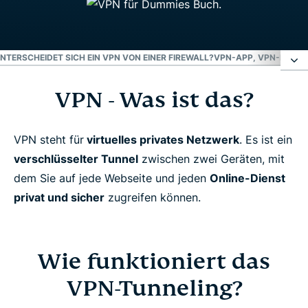
UNTERSCHEIDET SICH EIN VPN VON EINER FIREWALL?
VPN-APP, VPN-PLUGI
VPN - Was ist das?
VPN - Was ist das?
Wie funktioniert das VPN-Tunneling?
VPN steht für
virtuelles privates Netzwerk
. Es ist ein
verschlüsselter Tunnel
zwischen zwei Geräten, mit
dem Sie auf jede Webseite und jeden
Online-Dienst
Wozu benötige ich ein VPN?
privat und sicher
zugreifen können.
Wie unterscheidet sich ein VPN vom Proxy?
Wie funktioniert das
Wie unterscheidet sich ein VPN von einem DNS?
VPN-Tunneling?
Wie unterscheidet sich ein VPN von einer Firewall?