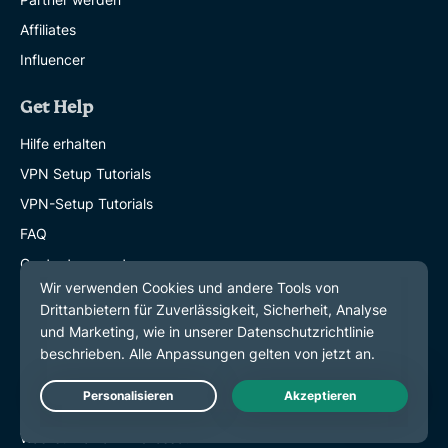
Affiliates
Influencer
Get Help
Hilfe erhalten
VPN Setup Tutorials
VPN-Setup Tutorials
FAQ
Contact support
VPN kaufen
Learn More
Mehr erfahren
Was ist ein VPN?
Live Chat
Was ist meine IP-Adresse?