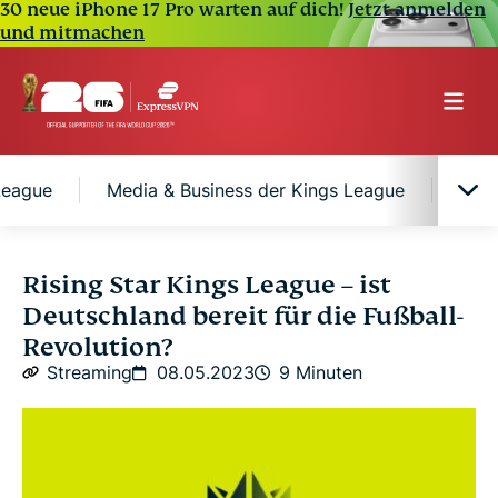
30 neue iPhone 17 Pro warten auf dich!
Jetzt anmelden
und mitmachen
League
Media & Business der Kings League
Was 
Inhaltsverzeichnis
Rising Star Kings League – ist
Deutschland bereit für die Fußball-
Die Regeln der Kings League
Revolution?
Streaming
08.05.2023
9 Minuten
Das sind die Stars der Kings League
Media & Business der Kings League