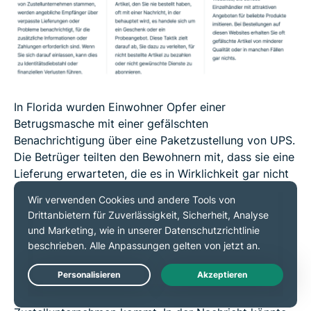
In Florida wurden Einwohner Opfer einer
Betrugsmasche mit einer gefälschten
Benachrichtigung über eine Paketzustellung von UPS.
Die Betrüger teilten den Bewohnern mit, dass sie eine
Lieferung erwarteten, die es in Wirklichkeit gar nicht
gab. Bei dieser Art von Betrug werden in der Regel
Phishing-Techniken eingesetzt, bei denen den Opfern
Nachrichten gesendet werden, die scheinbar von
seriösen Zustellunternehmen wie UPS stammen.
Diese Betrugsversuche nehmen oft ihren Anfang mit
Live Chat
einer SMS oder E-Mail, die angeblich von einem