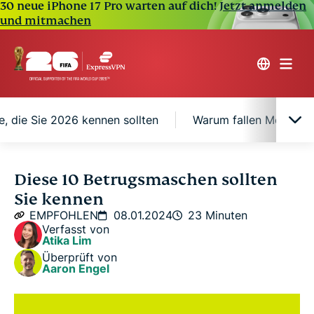
30 neue iPhone 17 Pro warten auf dich!
Jetzt anmelden
und mitmachen
, die Sie 2026 kennen sollten
Warum fallen Mensche
Die Welle der Betrugsversuche in den USA
Diese 10 Betrugsmaschen sollten
Sie kennen
Die Top 5 Betrugsmaschen, die Sie 2026 meiden
EMPFOHLEN
08.01.2024
23 Minuten
sollten
Verfasst von
Atika Lim
Überprüft von
Weitere Betrugsversuche, die Sie 2026 kennen
Aaron Engel
sollten