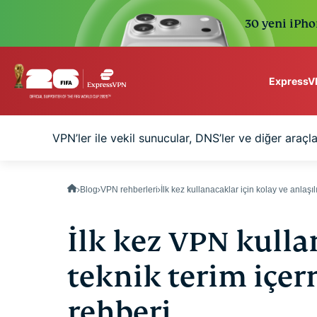
30 yeni iPhon
ExpressVP
ExpressVPN for Teams
r?
VPN’ler ile vekil sunucular, DNS’ler ve diğer araçla
VPN protection for grow
to deploy, simple to man
scale.
Blog
VPN rehberleri
İlk kez kullanacaklar için kolay ve anlaşı
İlk kez VPN kulla
teknik terim içer
rehberi