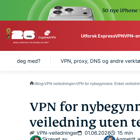
30 nye iPhone 1
VPN-en
Utforsk ExpressVPN
ExpressVPN for Teams
 hjelpe deg med?
VPN, proxy, DNS og andre verktøy
VPN protection for grow
to deploy, simple to man
scale.
Blog
VPN-veiledninger
VPN for nybegynnere: Enkel veilednin
VPN for nybegynn
veiledning uten t
VPN-veiledninger
01.06.2026
15 min
Skrevet av
Anmeldt 