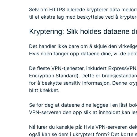
Selv om HTTPS allerede krypterer data mellom 
til et ekstra lag med beskyttelse ved å kryptere
Kryptering: Slik holdes dataene d
Det handler ikke bare om å skjule den virkelige
Hvis noen fanger opp dataene dine, vil de der
De fleste VPN-tjenester, inkludert ExpressVP
Encryption Standard). Dette er bransjestanda
for å beskytte sensitiv informasjon. Denne kry
blitt knekket.
Se for deg at dataene dine legges i en låst bo
VPN-serveren den opp slik at innholdet kan les
Nå lurer du kanskje på: Hvis VPN-serveren dek
også kan se dem i ukryptert form? Det korte s