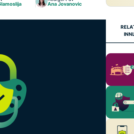
personvern.
Glamoslija
Ana Jovanovic
Identity
Defender
Kraftig pakke med
RELA
verktøy for ID-
INN
beskyttelse,
overvåking og
fjerning av
personopplysninger.