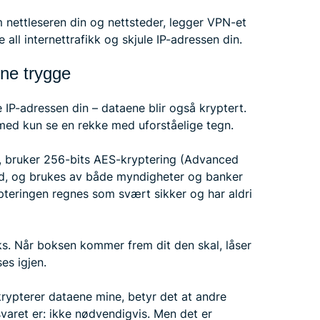
nettleseren din og nettsteder, legger VPN-et
 all internettrafikk og skjule IP-adressen din.
ine trygge
 IP-adressen din – dataene blir også kryptert.
med kun se en rekke med uforståelige tegn.
N, bruker 256-bits AES-kryptering (Advanced
rd, og brukes av både myndigheter og banker
pteringen regnes som svært sikker og har aldri
ks. Når boksen kommer frem dit den skal, låser
es igjen.
rypterer dataene mine, betyr det at andre
varet er: ikke nødvendigvis. Men det er