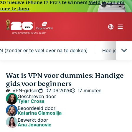
30 nieuwe iPhone 17 Pro's te winnen!
Meld je aan om
mee te doen
N (zonder er te veel over na te denken)
Hoe je een VP
VPN eenvoudig uitgelegd
Wat is VPN voor dummies: Handige
gids voor beginners
Hoe werkt een VPN? Geen vaktermen, dat beloven
VPN-gidsen
02.06.2026
17 minuten
we!
Geschreven door
Tyler Cross
Beoordeeld door
Waar kan een VPN je bij helpen?
Katarina Glamoslija
Bewerkt door
Ana Jovanovic
VPN versus proxy, DNS en andere tools: Wat is het