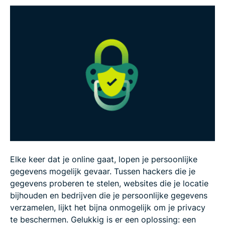
verschil?
Hoe kies je een VPN (zonder er te veel over na te
denken)
Hoe je een VPN instelt en gebruikt (stap voor
stap)
Is het gebruik van een VPN legaal? Kort antwoord:
Meestal wel!
Veelvoorkomende misvattingen over VPN’s (die
Elke keer dat je online gaat, lopen je persoonlijke
gewoon niet kloppen)
gegevens mogelijk gevaar. Tussen hackers die je
gegevens proberen te stelen, websites die je locatie
bijhouden en bedrijven die je persoonlijke gegevens
Veelgestelde vragen
verzamelen, lijkt het bijna onmogelijk om je privacy
te beschermen. Gelukkig is er een oplossing: een