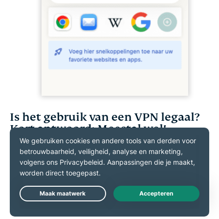
Is het gebruik van een VPN legaal?
Kort antwoord: Meestal wel!
VPN’s zijn in de meeste landen legaal
en worden
veel gebruikt door zowel particulieren als
organisaties. Volgens een recent
wereldwijd
onderzoek van Cybernews
, waarin het gebruik van
VPN’s in 106 landen is geanalyseerd, is het
Live Chat
wereldwijde gebruik van VPN’s de afgelopen jaren