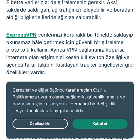
Elbette verilerinizi de şifrelemeniz gerekir. Aksi
takdirde saldırgan, ağ trafiğinizi izleyebilir ve buradan
aldığı bilgilerle ileride ağınıza saldırabilir.
ExpressVPN
verilerinizi korunaklı bir tünelde saklayıp
okunamaz hâle getirmek için güvenli bir şifreleme
protokolü kullanır. Ayrıca VPN bağlantınız koparsa
internete olan erişiminizi kesen kill switch özelliği ve
üçüncü taraf takibini kısıtlayan tracker engelleyici gibi
özellikleri vardır.
Devamını oku:
İnternette kendinizi korumanın
yolları
hakkında bilgi alın.
Siber güvenlik araçları ve çözümleri
Live Chat
Kişisel özeni gösterirseniz bireysel olarak güvende
kalmanız mümkündür ama kurumlar çok daha büyük