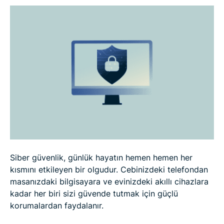
İşletmeler için siber güvenliğin faydaları
Günümüzde siber güvenlikte yaşanan zorluklar
Siber güvenliği güçlendirmenin yolları
Siber güvenlik araçları ve çözümleri
Siber güvenlik uyumluluğu ve çerçeveleri
Siber güvenlik, günlük hayatın hemen hemen her
Siber güvenlik iyi bir kariyer alanı mıdır?
kısmını etkileyen bir olgudur. Cebinizdeki telefondan
masanızdaki bilgisayara ve evinizdeki akıllı cihazlara
kadar her biri sizi güvende tutmak için güçlü
Siber güvenlik için kodlama bilmek gerekir mi?
korumalardan faydalanır.