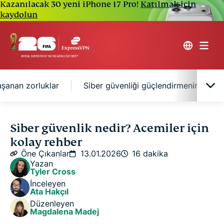
Kazanılacak 30 yeni iPhone 17 Pro!
Katılmak için
kaydolun
şanan zorluklar
Siber güvenliği güçlendirmenin yollar
Kısaca siber güvenlik nedir?
Siber güvenlik nedir? Acemiler için
kolay rehber
Siber güvenlik türleri
Öne Çıkanlar
13.01.2026
16 dakika
Yazan
Tyler Cross
Bilmeniz gereken yaygın siber güvenlik tehditleri
İnceleyen
Ata Hakçıl
Düzenleyen
Büyük siber saldırıların gerçek hayattaki
Magdalena Madej
yansımaları