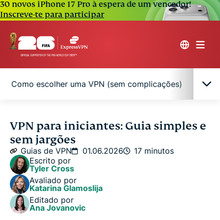
30 novos iPhone 17 Pro à espera de um vencedor!
Inscreve-te para participar
Como escolher uma VPN (sem complicações)
Com
O significado de VPN de forma simples
VPN para iniciantes: Guia simples e
sem jargões
Como funciona uma VPN? Sem jargões, de
Guias de VPN
01.06.2026
17 minutos
verdade!
Escrito por
Tyler Cross
Avaliado por
Para que serve uma VPN na prática?
Katarina Glamoslija
Editado por
Ana Jovanovic
VPN vs. Proxy, DNS e outras ferramentas: qual é a