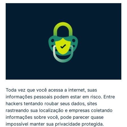
diferença?
Como escolher uma VPN (sem complicações)
Como instalar e usar uma VPN (passo a passo)
É legal usar uma VPN? Resposta curta: na maioria
dos casos, sim!
Mitos comuns sobre VPNs (que não são verdade)
Toda vez que você acessa a internet, suas
Perguntas frequentes (FAQ)
informações pessoais podem estar em risco. Entre
hackers tentando roubar seus dados, sites
rastreando sua localização e empresas coletando
informações sobre você, pode parecer quase
impossível manter sua privacidade protegida.