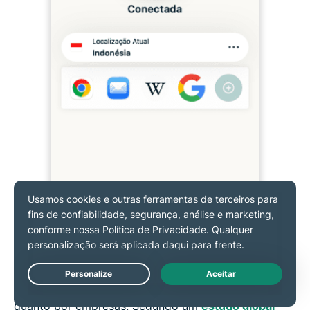
É legal usar uma VPN? Resposta
curta: na maioria dos casos, sim!
As VPNs são legais na maioria dos países
e são
Live Chat
amplamente utilizadas tanto por usuários comuns
quanto por empresas. Segundo um
estudo global