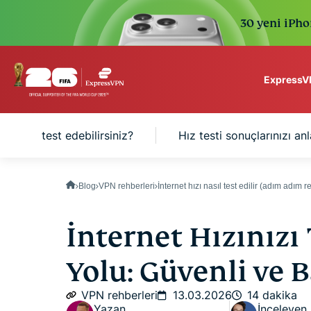
30 yeni iPhon
ExpressVP
ExpressVPN for Teams
ızı nasıl test edebilirsiniz?
Hız testi sonuçlarınızı a
VPN protection for grow
to deploy, simple to man
scale.
Blog
VPN rehberleri
İnternet hızı nasıl test edilir (adım adım
İnternet Hızınızı
Yolu: Güvenli ve 
VPN rehberleri
13.03.2026
14 dakika
Yazan
İnceleyen