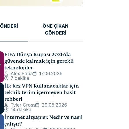
 GÖNDERİ
ÖNE ÇIKAN
GÖNDERİ
FIFA Dünya Kupası 2026’da
güvende kalmak için gerekli
teknolojiler
Alex Popa
17.06.2026
7 dakika
İlk kez VPN kullanacaklar için
teknik terim içermeyen basit
rehberi
Tyler Cross
29.05.2026
14 dakika
İnternet altyapısı: Nedir ve nasıl
çalışır?