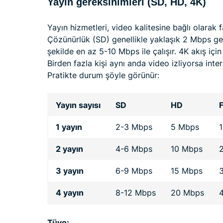
Yayın gereksinimleri (SD, HD, 4K)
Yayın hizmetleri, video kalitesine bağlı olarak f
Çözünürlük (SD) genellikle yaklaşık 2 Mbps ge
şekilde en az 5-10 Mbps ile çalışır. 4K akış içi
Birden fazla kişi aynı anda video izliyorsa inter
Pratikte durum şöyle görünür:
Yayın sayısı
SD
HD
F
1 yayın
2-3 Mbps
5 Mbps
2 yayın
4-6 Mbps
10 Mbps
3 yayın
6-9 Mbps
15 Mbps
4 yayın
8-12 Mbps
20 Mbps
Tüyo: