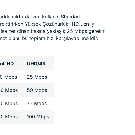
arklı miktarda veri kullanır. Standart
rektirirken Yüksek Çözünürlük (HD), en iyi
n ise her cihaz başına yaklaşık 25 Mbps gerekir.
net planı, bu toplam hızı karşılayabilmelidir.
ull HD
UHD/4K
10 Mbps
25 Mbps
20 Mbps
50 Mbps
30 Mbps
75 Mbps
40 Mbps
100 Mbps