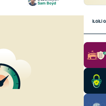
Identity
Sam Boyd
Defender
Kimlik
koruması,
İLGİLİ
kimlik takibi
ve veri
kaldırma
araçlarından
oluşan
kapsamlı
paket