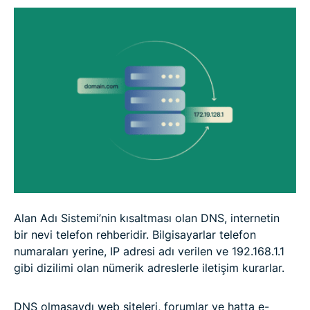
Sık görülen DNS sorunları ve çözümleri
SSS: DNS hakkında sıkça sorulan sorular
Alan Adı Sistemi’nin kısaltması olan DNS, internetin
bir nevi telefon rehberidir. Bilgisayarlar telefon
numaraları yerine, IP adresi adı verilen ve 192.168.1.1
gibi dizilimi olan nümerik adreslerle iletişim kurarlar.
DNS olmasaydı web siteleri, forumlar ve hatta e-