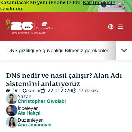
Kazanılacak 30 yeni iPhone 17 Pro!
Katılmak için
kaydolun
DNS gizliliği ve güvenliği: Bilmeniz gerekenler
Sık 
DNS’in basit tanımı
DNS nedir ve nasıl çalışır? Alan Adı
Sistemi’ni anlatıyoruz
DNS nasıl çalışır? Adım adım rehber
Öne Çıkanlar
22.01.2026
17 dakika
Yazan
Christopher Owolabi
DNS adresi nedir?
İnceleyen
Ata Hakçıl
Düzenleyen
DNS gizliliği ve güvenliği: Bilmeniz gerekenler
Ana Jovanovic