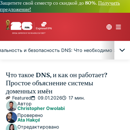
Защитите свой семестр со скидкой до 80%.
Получить
предложение!
альность и безопасность DNS: Что необходимо знать
Простое определение DNS
Что такое DNS, и как он работает?
Простое объяснение системы
Как работает DNS? Пошаговое объяснение
доменных имён
Featured
09.01.2026
17 мин.
Автор
Что такое DNS-адрес?
Christopher Owolabi
Проверено
Ata Hakçıl
Конфиденциальность и безопасность DNS: Что
Отредактировано
необходимо знать