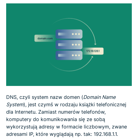
Typowe problemy z DNS i sposoby ich
rozwiązywania
FAQ: często zadawane pytania na temat DNS
DNS, czyli system nazw domen (
Domain Name
System
), jest czymś w rodzaju książki telefonicznej
dla Internetu. Zamiast numerów telefonów,
komputery do komunikowania się ze sobą
wykorzystują adresy w formacie liczbowym, zwane
adresami IP, które wyglądają np. tak: 192.168.1.1.