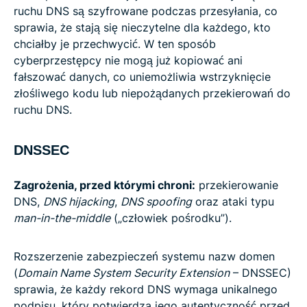
ruchu DNS są szyfrowane podczas przesyłania, co
sprawia, że stają się nieczytelne dla każdego, kto
chciałby je przechwycić. W ten sposób
cyberprzestępcy nie mogą już kopiować ani
fałszować danych, co uniemożliwia wstrzyknięcie
złośliwego kodu lub niepożądanych przekierowań do
ruchu DNS.
DNSSEC
Zagrożenia, przed którymi chroni:
przekierowanie
DNS,
DNS hijacking
,
DNS spoofing
oraz ataki typu
man-in-the-middle
(„człowiek pośrodku”).
Rozszerzenie zabezpieczeń systemu nazw domen
(
Domain Name System Security Extension
– DNSSEC)
sprawia, że każdy rekord DNS wymaga unikalnego
podpisu, który potwierdza jego autentyczność przed