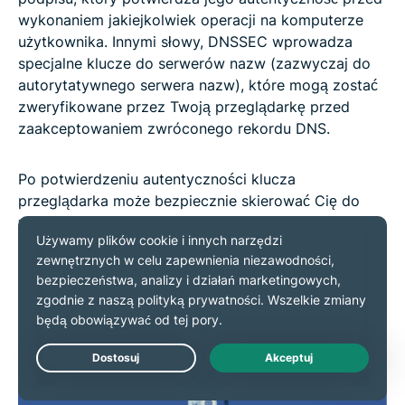
wykonaniem jakiejkolwiek operacji na komputerze
użytkownika. Innymi słowy, DNSSEC wprowadza
specjalne klucze do serwerów nazw (zazwyczaj do
autorytatywnego serwera nazw), które mogą zostać
zweryfikowane przez Twoją przeglądarkę przed
zaakceptowaniem zwróconego rekordu DNS.
Po potwierdzeniu autentyczności klucza
przeglądarka może bezpiecznie skierować Cię do
witryny, którą zamierzasz odwiedzić. W przeciwnym
razie połączenie zostanie zablokowane, ponieważ
Twój klient sieciowy zauważy, że klucz cyfrowy
został zmieniony lub już nie istnieje.
Live Chat