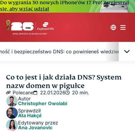
Do wygrania 30 nowych iPhone'ów 17 Pro!
Zarejestruj
się, aby wziąć udział
ność i bezpieczeństwo DNS: co powinieneś wiedzieć
Prosta definicja DNS
Co to jest i jak działa DNS? System
nazw domen w pigułce
Jak działa DNS? Wyjaśniamy krok po kroku
Polecane
22.01.2026
20 min.
Autor
Christopher Owolabi
Co to jest adres DNS?
Sprawdził
Ata Hakçıl
Edytowany przez
Prywatność i bezpieczeństwo DNS: co powinieneś
Ana Jovanovic
wiedzieć