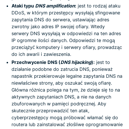
Ataki typu
DNS amplification
:
jest to rodzaj ataku
DDoS, w którym przestępcy wysyłają sfingowane
zapytania DNS do serwera, ustawiając adres
zwrotny jako adres IP swojej ofiary. Wtedy
serwery DNS wysyłają w odpowiedzi na ten adres
IP ogromne ilości danych. Odpowiedzi te mogą
przeciążyć komputery i serwery ofiary, prowadząc
do ich awarii i zawieszenia.
Przechwycenie DNS (
DNS hijacking
):
jest to
działanie podobne do zatrucia DNS, ponieważ
napastnik przekierowuje legalne zapytania DNS na
niewłaściwe strony, aby oszukać swoją ofiarę.
Główna różnica polega na tym, że dzieje się to na
aktywnych zapytaniach DNS, a nie na danych
zbuforowanych w pamięci podręcznej. Aby
skutecznie przeprowadzić ten atak,
cyberprzestępcy mogą próbować włamać się do
routera lub zainstalować złośliwe oprogramowanie