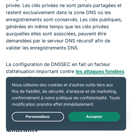
privée. Les clés privées ne sont jamais partagées et
restent exclusivement dans la zone DNS où les
enregistrements sont conservés. Les clés publiques,
générées en même temps que les clés privées
auxquelles elles sont associées, peuvent être
demandées par le serveur DNS récursif afin de
valider les enregistrements DNS.
La configuration de DNSSEC en fait un facteur
d’atténuation important contre
les attaques fondées
sur la confiance, comme le détournement DNS et
l’usurpation DNS.
Grâce aux signatures numériques,
le serveur récursif n’accepte pas simplement
n’importe quelle réponse du serveur faisant autorité,
mais la vérifie à l’aide de la clé publique associée.
Problèmes DNS courants et
Live Chat
solutions