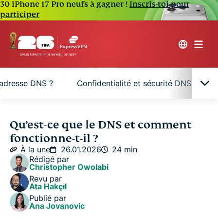
30 iPhone 17 Pro neufs à gagner !
Inscris-toi pour
participer
 adresse DNS ?
Confidentialité et sécurité DNS : ce q
Définition du DNS en termes simples
Qu’est-ce que le DNS et comment
fonctionne-t-il ?
Comment fonctionne le DNS ? Étape par étape
À la une
26.01.2026
24 min
Rédigé par
Christopher Owolabi
Qu’est-ce qu’une adresse DNS ?
Revu par
Ata Hakçıl
Publié par
Confidentialité et sécurité DNS : ce que vous
Ana Jovanovic
devez savoir