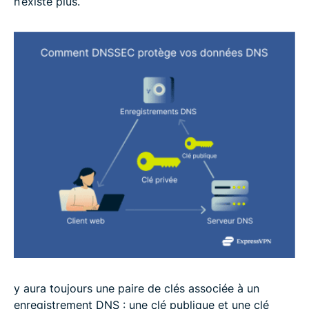
n’existe plus.
y aura toujours une paire de clés associée à un
enregistrement DNS : une clé publique et une clé