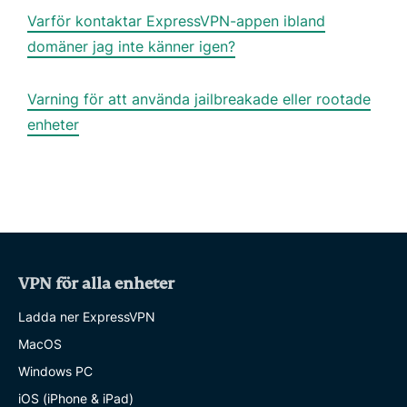
Varför kontaktar ExpressVPN-appen ibland
domäner jag inte känner igen?
Varning för att använda jailbreakade eller rootade
enheter
VPN för alla enheter
Ladda ner ExpressVPN
MacOS
Windows PC
iOS (iPhone & iPad)