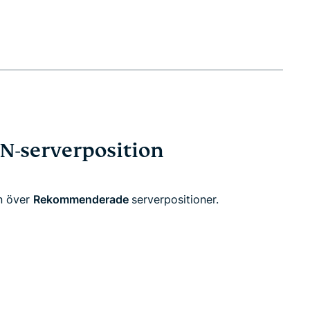
PN-serverposition
an över
Rekommenderade
serverpositioner.