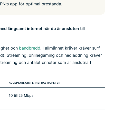
led
VPN:s app för optimal prestanda.
n, and more.
intelligence.
Identity
Defender
Powerful
ed långsamt internet när du är ansluten till
suite of ID
protection,
monitoring,
stighet och
bandbredd
. I allmänhet kräver kräver surf
and data
removal tools
nd). Streaming, onlinegaming och nedladdning kräver
treaming och antalet enheter som är anslutna till
ACCEPTABLA INTERNETHASTIGHETER
10 till 25 Mbps