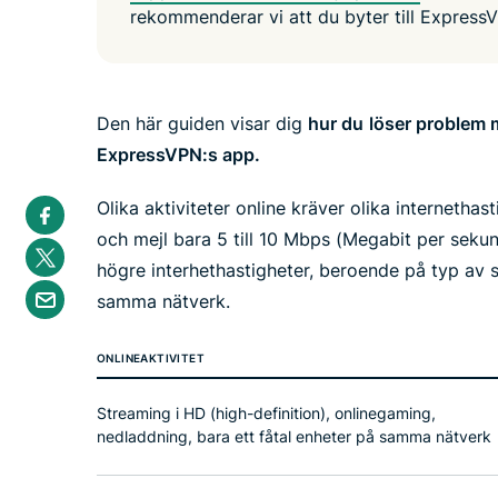
rekommenderar vi att du byter till Express
Den här guiden visar dig
hur du
löser problem m
ExpressVPN:s app.
S
Olika aktiviteter online kräver olika internetha
h
a
och mejl bara 5 till 10 Mbps (Megabit per seku
S
r
h
högre interhethastigheter, beroende på typ av s
e
a
S
i
r
samma nätverk.
h
n
e
a
F
i
r
a
n
e
ONLINEAKTIVITET
c
T
b
e
w
y
b
i
e
Streaming i HD (high-definition), onlinegaming,
o
t
m
o
nedladdning, bara ett fåtal enheter på samma nätverk
t
a
k
e
i
r
l