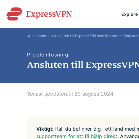
Explore
ExpressVPN for Teams
Home
»
Ansluten till ExpressVPN men internet är långsam
VPN protection for grow
to deploy, simple to man
Problemlösning
scale.
Ansluten till ExpressVP
Senast uppdaterad:
29 augusti 2024
Viktigt:
Ifall du befinner dig i ett land med
supportteam för att få hjälp direkt
. Använd