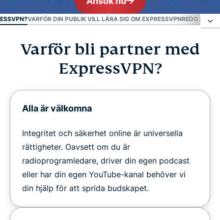
Ansök nu
RESSVPN?
VARFÖR DIN PUBLIK VILL LÄRA SIG OM EXPRESSVPN
REDO ATT A
Varför bli partner med
Varför bli partner med ExpressVPN?
ExpressVPN?
Varför din publik vill lära sig om ExpressVPN
Redo att arbeta med ExpressVPN?
Alla är välkomna
Integritet och säkerhet online är universella
rättigheter. Oavsett om du är
radioprogramledare, driver din egen podcast
eller har din egen YouTube-kanal behöver vi
din hjälp för att sprida budskapet.