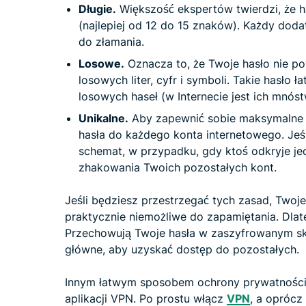
Długie.
Większość ekspertów twierdzi, że 
(najlepiej od 12 do 15 znaków). Każdy dod
do złamania.
Losowe.
Oznacza to, że Twoje hasło nie pow
losowych liter, cyfr i symboli. Takie hasło
losowych haseł (w Internecie jest ich mnóst
Unikalne.
Aby zapewnić sobie maksymalne 
hasła do każdego konta internetowego. Jeś
schemat, w przypadku, gdy ktoś odkryje je
zhakowania Twoich pozostałych kont.
Jeśli będziesz przestrzegać tych zasad, Twoje 
praktycznie niemożliwe do zapamiętania. Dla
Przechowują Twoje hasła w zaszyfrowanym sk
główne, aby uzyskać dostęp do pozostałych.
Innym łatwym sposobem ochrony prywatności i
aplikacji VPN. Po prostu włącz
VPN
, a oprócz