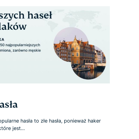
asła
ularne hasła to złe hasła, ponieważ haker
które jest…