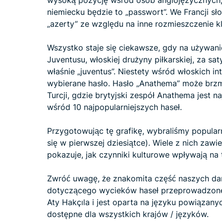
wysoką pozycję wśród osób anglojęzycznych
niemiecku będzie to „passwort”. We Francji s
„azerty” ze względu na inne rozmieszczenie kl
Wszystko staje się ciekawsze, gdy na używanie
Juventusu, włoskiej drużyny piłkarskiej, za s
właśnie „juventus”. Niestety wśród włoskich in
wybierane hasło. Hasło „Anathema” może brz
Turcji, gdzie brytyjski zespół Anathema jest n
wśród 10 najpopularniejszych haseł.
Przygotowując tę grafikę, wybraliśmy popular
się w pierwszej dziesiątce). Wiele z nich zawi
pokazuje, jak czynniki kulturowe wpływają na 
Zwróć uwagę, że znakomita część naszych da
dotyczącego wycieków haseł przeprowadzoneg
Aty Hakçıla i jest oparta na języku powiązany
dostępne dla wszystkich krajów / języków.