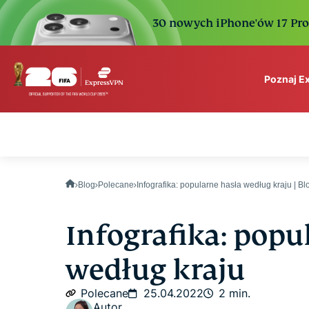
30 nowych iPhone'ów 17 Pro. 
Poznaj E
ExpressVPN for Teams
VPN protection for grow
to deploy, simple to man
scale.
Blog
Polecane
Infografika: popularne hasła według kraju | 
Infografika: popu
według kraju
Polecane
25.04.2022
2 min.
Autor