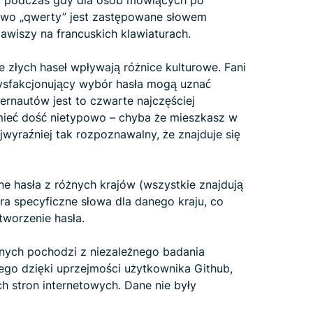
, podczas gdy dla osób mówiących po
łowo „qwerty” jest zastępowane słowem
awiszy na francuskich klawiaturach.
 złych haseł wpływają różnice kulturowe. Fani
atysfakcjonujący wybór hasła mogą uznać
ternautów jest to czwarte najczęściej
mieć dość nietypowo – chyba że mieszkasz w
ajwyraźniej tak rozpoznawalny, że znajduje się
ne hasła z różnych krajów (wszystkie znajdują
era specyficzne słowa dla danego kraju, co
tworzenie hasła.
nych pochodzi z niezależnego badania
o dzięki uprzejmości użytkownika Github,
ch stron internetowych. Dane nie były