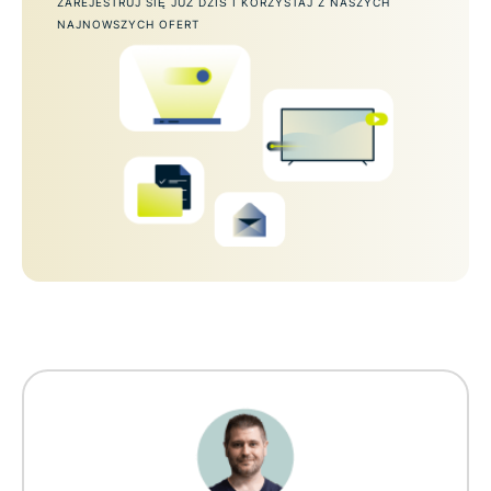
ZAREJESTRUJ SIĘ JUŻ DZIŚ I KORZYSTAJ Z NASZYCH
NAJNOWSZYCH OFERT