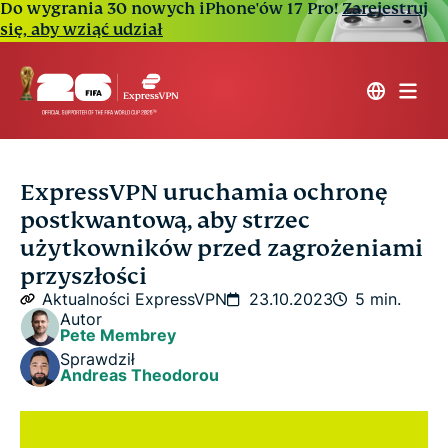
Do wygrania 30 nowych iPhone'ów 17 Pro!
Zarejestruj
się, aby wziąć udział
ExpressVPN uruchamia ochronę
postkwantową, aby strzec
użytkowników przed zagrożeniami
przyszłości
Aktualności ExpressVPN
23.10.2023
5 min.
Autor
Pete Membrey
Sprawdził
Andreas Theodorou