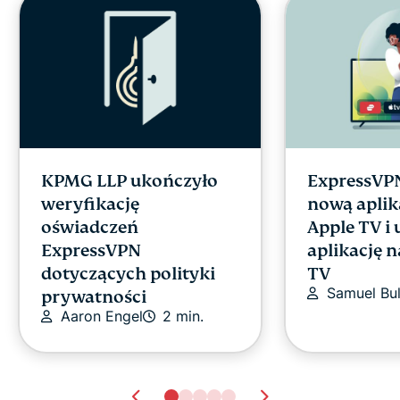
KPMG LLP ukończyło
ExpressVP
weryfikację
nową aplik
oświadczeń
Apple TV i 
ExpressVPN
aplikację 
dotyczących polityki
TV
Samuel Bu
prywatności
Aaron Engel
2 min.