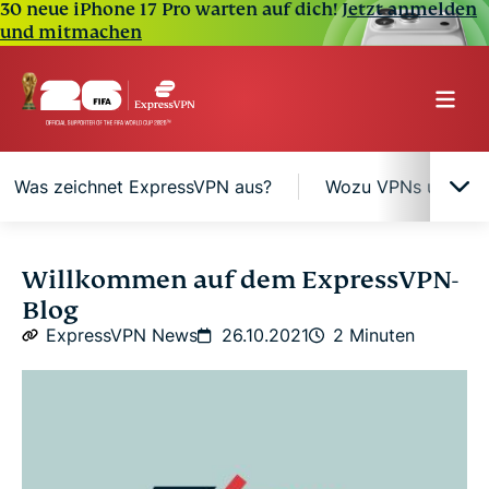
30 neue iPhone 17 Pro warten auf dich!
Jetzt anmelden
und mitmachen
Was zeichnet ExpressVPN aus?
Wozu VPNs und woz
Was ist ein VPN?
Willkommen auf dem ExpressVPN-
Blog
Was zeichnet ExpressVPN aus?
ExpressVPN News
26.10.2021
2 Minuten
Wozu VPNs und wozu dieser Blog?