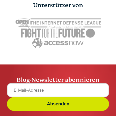
Safari-Inhaltsblocker
Unterstützer von
Tech-Milli
für Mac und iOS
die Bundes
ExpressVPN
6 Minuten
2025: Wie 
beeinflusse
und öffent
Meinung?
ExpressV
Blog-Newsletter abonnieren
Absenden