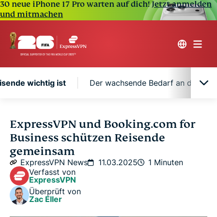
30 neue iPhone 17 Pro warten auf dich!
Jetzt anmelden
und mitmachen
sende wichtig ist
Der wachsende Bedarf an digitaler
Warum das für Geschäftsreisende wichtig ist
ExpressVPN und Booking.com for
Business schützen Reisende
Der wachsende Bedarf an digitaler Sicherheit
gemeinsam
unterwegs
ExpressVPN News
11.03.2025
1 Minuten
Verfasst von
ExpressVPN
Überprüft von
Zac Eller