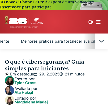
30 novos iPhone 17 Pro à espera de um vencedor!
Inscreve-te para participar
mente
Melhores práticas para fortalecer sua ciberseg
O que é cibersegurança em termos simples?
O que é cibersegurança? Guia
simples para iniciantes
Tipos de cibersegurança explicados
Em destaque
29.12.2025
21 minutos
Escrito por
Tyler Cross
Ameaças comuns de cibersegurança que você
Avaliado por
deve conhecer
Ata Hakçıl
Editado por
Magdalena Madej
Exemplos reais de grandes ciberataques