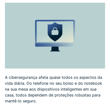
Benefícios da cibersegurança para empresas
Desafios comuns de cibersegurança atualmente
Melhores práticas para fortalecer sua
cibersegurança
Ferramentas e soluções de cibersegurança
Conformidade e estruturas de cibersegurança
A cibersegurança afeta quase todos os aspectos da
vida diária. Do telefone no seu bolso e do notebook
A área de cibersegurança oferece uma boa
na sua mesa aos dispositivos inteligentes em sua
carreira?
casa, todos dependem de proteções robustas para
mantê-lo seguro.
A cibersegurança exige conhecimentos de