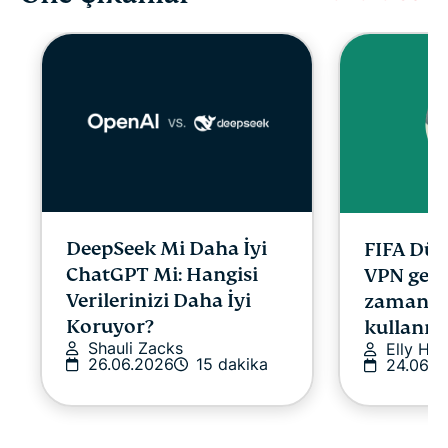
DeepSeek Mi Daha İyi
FIFA Dün
ChatGPT Mi: Hangisi
VPN gere
Verilerinizi Daha İyi
zaman v
Koruyor?
kullanma
Shauli Zacks
Elly Ha
26.06.2026
15 dakika
24.06.2