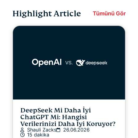
Gizlilik
Highlight Article
Tümünü Gör
Gizlilik Haberleri
Çevrim İçi Yayın
İpuçları & Püf Noktaları
Video
VPN rehberleri
DeepSeek Mi Daha İyi
ChatGPT Mi: Hangisi
Verilerinizi Daha İyi Koruyor?
Shauli Zacks
26.06.2026
15 dakika