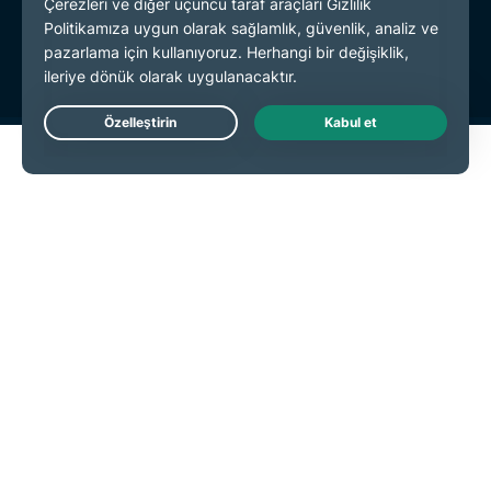
Hizmet Koşulları
Çerez Tercihleri
Live Chat