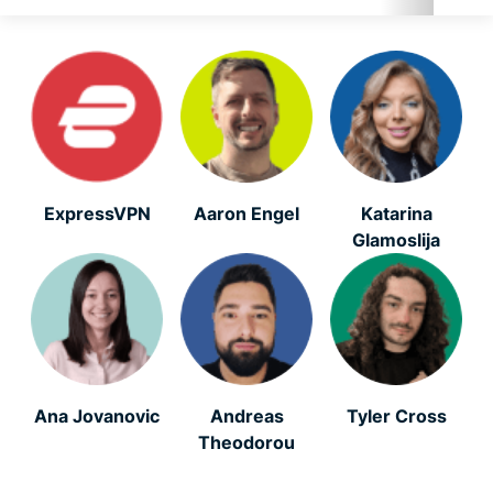
Siber güvenlik
Dijital özgürlük
ExpressVPN for Teams
ExpressVPN
Aaron Engel
Katarina
Glamoslija
ExpressVPN Haberleri
Öne Çıkanlar
EN YENİ
Ana Jovanovic
Andreas
Tyler Cross
Online güvenlik
Theodorou