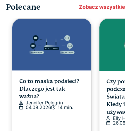
Polecane
Zobacz wszystkie
Co to maska podsieci?
Czy potr
Dlaczego jest tak
podczas
ważna?
Świata F
Jennifer Pelegrin
Kiedy i d
04.08.2026
14 min.
używać
Elly Ha
26.06.2