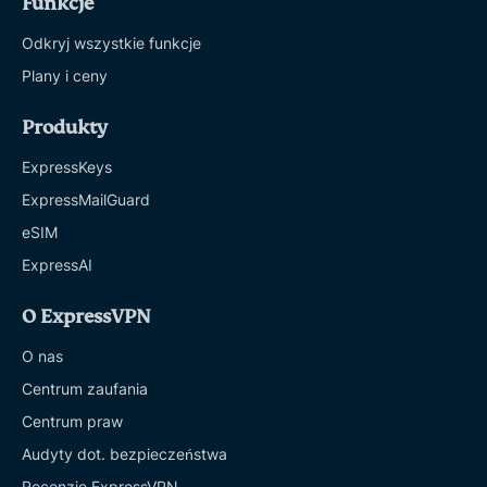
Funkcje
Odkryj wszystkie funkcje
Plany i ceny
Produkty
ExpressKeys
ExpressMailGuard
eSIM
ExpressAI
O ExpressVPN
O nas
Centrum zaufania
Centrum praw
Audyty dot. bezpieczeństwa
Recenzje ExpressVPN