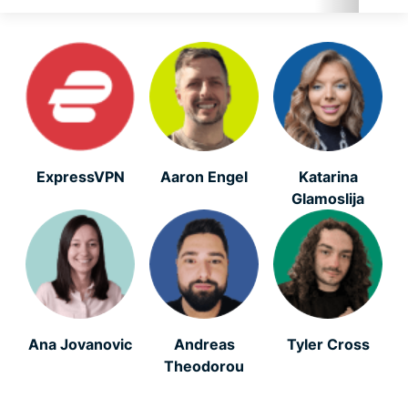
Cyberbezpieczeństwo
Cyfrowa wolność
Aktualności ExpressVPN
ExpressVPN
Aaron Engel
Katarina
Glamoslija
Polecane
OSTATNIE
Bezpieczeństwo w sieci
Ana Jovanovic
Andreas
Tyler Cross
Prywatność
Theodorou