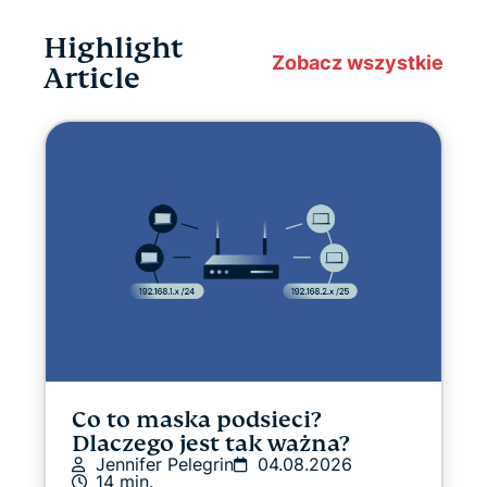
Wiadomości dot. Prywatności
Highlight
Zobacz wszystkie
Streaming
Article
Wskazówki i porady
Video
Przewodniki po VPN
Co to maska podsieci?
Dlaczego jest tak ważna?
Jennifer Pelegrin
04.08.2026
14 min.