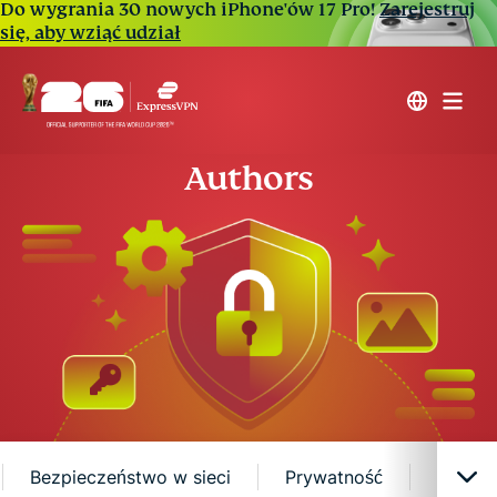
Do wygrania 30 nowych iPhone'ów 17 Pro!
Zarejestruj
się, aby wziąć udział
Authors
Bezpieczeństwo w sieci
Prywatność
Wiadom