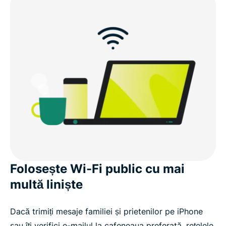
Întrebări frecvente despre VPN-urile pentru iOS
Încearcă ExpressVPN fără riscuri pe iPhone și iPad
Folosește Wi-Fi public cu mai
multă liniște
Dacă trimiți mesaje familiei și prietenilor pe iPhone
sau îți verifici e-mailul la cafeneaua preferată, rețelele