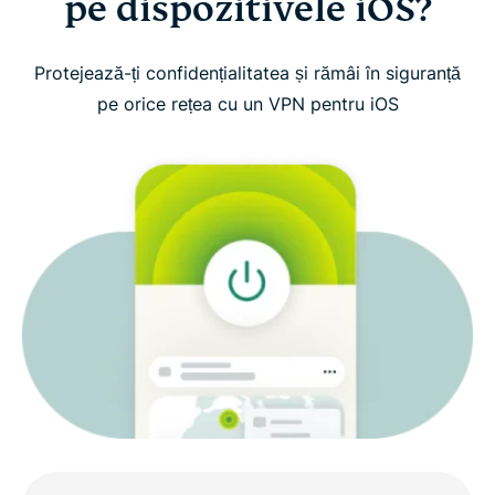
pe dispozitivele iOS?
Cum să configurezi ExpressVPN pe iPhone sau
iPad
Protejează-ți confidențialitatea și rămâi în siguranță
pe orice rețea cu un VPN pentru iOS
Urmărește: Cum să descarci ExpressVPN pe iOS
Ce trebuie să aibă un VPN pentru iOS
Funcțiile ExpressVPN pentru iOS
Compatibil cu toate dispozitivele tale iOS
De ce să alegi ExpressVPN pentru iOS?
Ce spun utilizatorii despre ExpressVPN