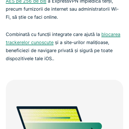
AES pe 256 de biți
a ExpressVPN împiedică terții,
precum furnizorii de internet sau administratorii Wi-
Fi, să știe ce faci online.
Combinată cu funcții integrate care ajută la
blocarea
trackerelor cunoscute
și a site-urilor malițioase,
beneficiezi de navigare privată și sigură pe toate
dispozitivele tale iOS..