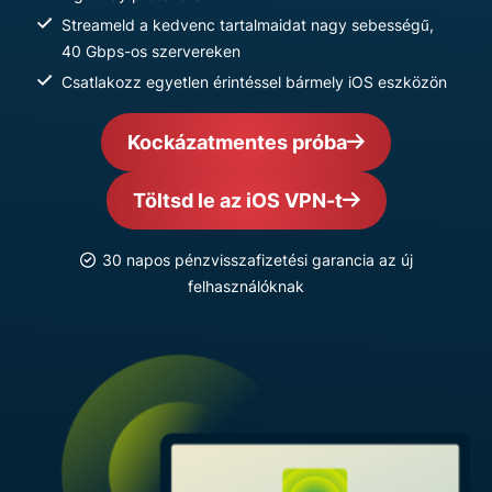
Streameld a kedvenc tartalmaidat nagy sebességű,
40 Gbps-os szervereken
Csatlakozz egyetlen érintéssel bármely iOS eszközön
Kockázatmentes próba
Töltsd le az iOS VPN-t
30 napos pénzvisszafizetési garancia az új
felhasználóknak