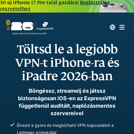
30 új iPhone 17 Pro talál gazdára!
Regisztrálj a
részvételhez
Töltsd le a legjobb
VPN-t iPhone-ra és
iPadre 2026-ban
Böngéssz, streamelj és játssz
biztonságosan iOS-en az ExpressVPN
függetlenül auditált, naplózásmentes
szervereivel
Élvezd a gyors és megbízható VPN kapcsolatot a
Lightway protokollal