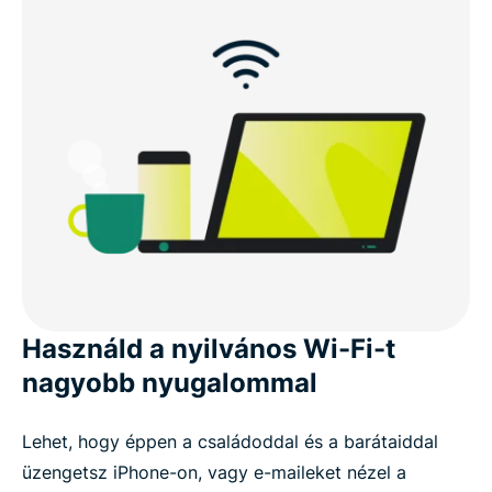
GYIK: Az iOS-es VPN-ekről
Próbáld ki az ExpressVPN-t kockázatmentesen
iPhone-on és iPaden
Használd a nyilvános Wi-Fi-t
nagyobb nyugalommal
Lehet, hogy éppen a családoddal és a barátaiddal
üzengetsz iPhone-on, vagy e-maileket nézel a