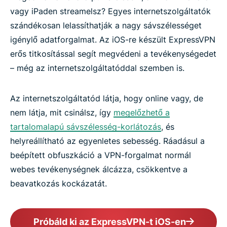
vagy iPaden streamelsz? Egyes internetszolgáltatók
szándékosan lelassíthatják a nagy sávszélességet
igénylő adatforgalmat. Az iOS-re készült ExpressVPN
erős titkosítással segít megvédeni a tevékenységedet
– még az internetszolgáltatóddal szemben is.
Az internetszolgáltatód látja, hogy online vagy, de
nem látja, mit csinálsz, így
megelőzhető a
tartalomalapú sávszélesség-korlátozás
, és
helyreállítható az egyenletes sebesség. Ráadásul a
beépített obfuszkáció a VPN-forgalmat normál
webes tevékenységnek álcázza, csökkentve a
beavatkozás kockázatát.
Próbáld ki az ExpressVPN-t iOS-en