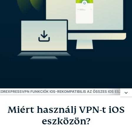
KOR
EXPRESSVPN FUNKCIÓK IOS-RE
KOMPATIBILIS AZ ÖSSZES IOS ESZKÖZ
Miért használj VPN-t iOS
Miért használj VPN-t iOS eszközön?
eszközön?
Így állíthatod be az ExpressVPN-t iPhone-on vagy