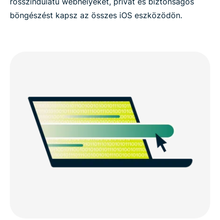
rosszindulatú webhelyeket, privát és biztonságos
böngészést kapsz az összes iOS eszközödön.