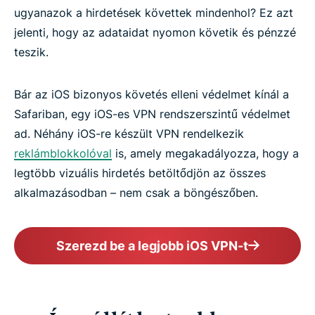
ugyanazok a hirdetések követtek mindenhol? Ez azt
jelenti, hogy az adataidat nyomon követik és pénzzé
teszik.
Bár az iOS bizonyos követés elleni védelmet kínál a
Safariban, egy iOS-es VPN rendszerszintű védelmet
ad. Néhány iOS-re készült VPN rendelkezik
reklámblokkolóval
is, amely megakadályozza, hogy a
legtöbb vizuális hirdetés betöltődjön az összes
alkalmazásodban – nem csak a böngészőben.
Szerezd be a legjobb iOS VPN-t