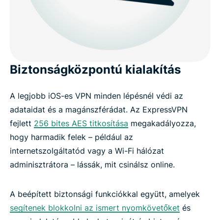
Biztonságközpontú kialakítás
A legjobb iOS-es VPN minden lépésnél védi az
adataidat és a magánszférádat. Az ExpressVPN
fejlett
256 bites AES titkosítása
megakadályozza,
hogy harmadik felek – például az
internetszolgáltatód vagy a Wi-Fi hálózat
adminisztrátora – lássák, mit csinálsz online.
A beépített biztonsági funkciókkal együtt, amelyek
segítenek blokkolni az ismert nyomkövetőket
és