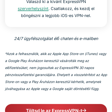
Válaszd ki a kívánt ExpressVPN
szerverhelyszínt
. Csatlakozz, és kezdj el
böngészni a legjobb iOS-es VPN-nel.
24/7 ügyfélszolgálat élő chaten és e-mailben
*Azok a felhasználók, akik az Apple App Store-on (iTunes) vagy
a Google Play Áruházon keresztül vásárolták meg az
előfizetésüket, nem jogosultak az ExpressVPN 30 napos
pénzvisszafizetési garanciájára. Ehelyett a visszatérítést az App
Store-on vagy a Play Áruházon keresztül kérhetik, amelynek
jóváhagyása az Apple vagy a Google saját döntésétől függ.
Töltsd le az ExpressVPN-t