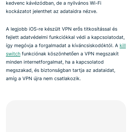
kedvenc kávézódban, de a nyilvános Wi-Fi
kockázatot jelenthet az adataidra nézve.
A legjobb iOS-re készült VPN erős titkosítással és
fejlett adatvédelmi funkciókkal védi a kapcsolatodat,
így megóvja a forgalmadat a kíváncsiskodóktól. A
kill
switch
funkciónak köszönhetően a VPN megszakít
minden internetforgalmat, ha a kapcsolatod
megszakad, és biztonságban tartja az adataidat,
amíg a VPN újra nem csatlakozik.