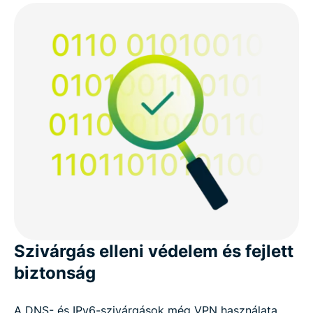
Szivárgás elleni védelem és fejlett
biztonság
A DNS- és IPv6-szivárgások még VPN használata